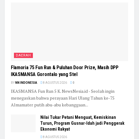
DAERAH
Flamoria 75 Fun Run & Puluhan Door Prize, Masih DPP
IKASMANSA Gorontalo yang Stel
BY
NN INDONESIA
8 AGUSTUS 2026
0
IKASMANSA Fun Run 5 K. NewsNesia.id - Seolah ingin
menegaskan bahwa perayaan Hari Ulang Tahun ke-75
Almamater putih abu-abu kebanggaan...
Nilai Tukar Petani Menguat, Kemiskinan
Turun, Program Gusnar-Idah jadi Penggerak
Ekonomi Rakyat
8 AGUSTUS 2026