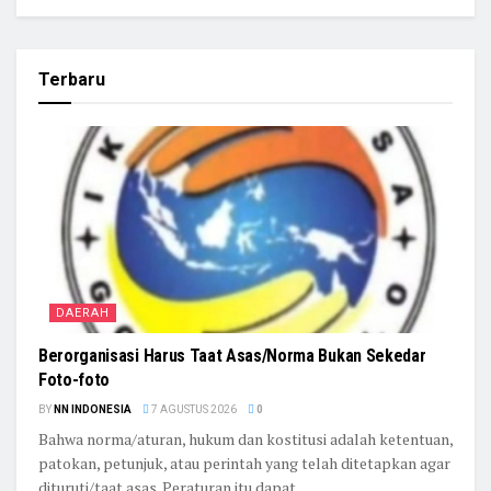
Terbaru
DAERAH
Berorganisasi Harus Taat Asas/Norma Bukan Sekedar
Foto-foto
BY
NN INDONESIA
7 AGUSTUS 2026
0
Bahwa norma/aturan, hukum dan kostitusi adalah ketentuan,
patokan, petunjuk, atau perintah yang telah ditetapkan agar
dituruti/taat asas. Peraturan itu dapat...