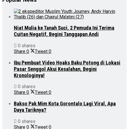
Niat Mulia ke Tanah Suci, 2 Pemuda Ini Terima
Cuitan Negatif, Begini Tanggapan Andi
0 shares
Share
0
Tweet
0
Ibu Pembuat Video Hoaks Baku Potong di Lokasi
Pasar Senggol Akui Kesalahan, Begini
Kronologinya!
0 shares
Share
0
Tweet
0
Bakso Pak Mim Kota Gorontalo Lagi Viral, Apa
Daya Tariknya?
0 shares
Share
0
Tweet
0