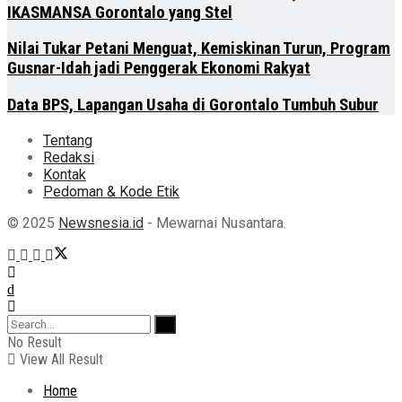
IKASMANSA Gorontalo yang Stel
Nilai Tukar Petani Menguat, Kemiskinan Turun, Program
Gusnar-Idah jadi Penggerak Ekonomi Rakyat
Data BPS, Lapangan Usaha di Gorontalo Tumbuh Subur
Tentang
Redaksi
Kontak
Pedoman & Kode Etik
© 2025
Newsnesia.id
- Mewarnai Nusantara.
No Result
View All Result
Home