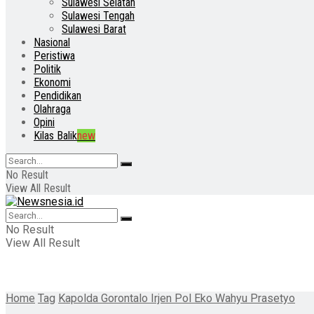
Sulawesi Selatan
Sulawesi Tengah
Sulawesi Barat
Nasional
Peristiwa
Politik
Ekonomi
Pendidikan
Olahraga
Opini
Kilas Balik
new
No Result
View All Result
No Result
View All Result
Home
Tag
Kapolda Gorontalo Irjen Pol Eko Wahyu Prasetyo