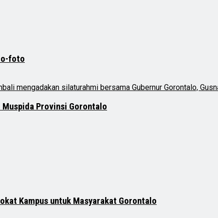
to-foto
i Muspida Provinsi Gorontalo
vokat Kampus untuk Masyarakat Gorontalo