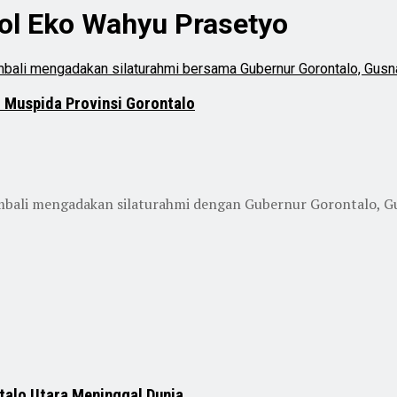
Pol Eko Wahyu Prasetyo
i Muspida Provinsi Gorontalo
li mengadakan silaturahmi dengan Gubernur Gorontalo, Gus
talo Utara Meninggal Dunia