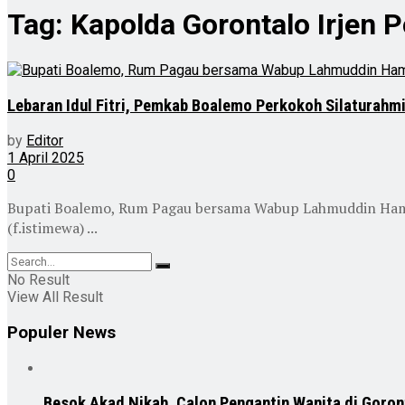
Tag:
Kapolda Gorontalo Irjen 
Lebaran Idul Fitri, Pemkab Boalemo Perkokoh Silaturahm
by
Editor
1 April 2025
0
Bupati Boalemo, Rum Pagau bersama Wabup Lahmuddin Hamba
(f.istimewa) ...
No Result
View All Result
Populer News
Besok Akad Nikah, Calon Pengantin Wanita di Goron