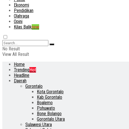
Ekonomi
Pendidikan
Olahraga
Opini
Kilas Balik
new
No Result
View All Result
Home
Trending
Hot
Headline
Daerah
Gorontalo
Kota Gorontalo
Kab Gorontalo
Boalemo
Pohuwato
Bone Bolango
Gorontalo Utara
Sulawesi Utara