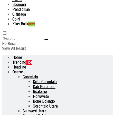
Ekonomi
Pendidikan
Olahraga
Opini
Kilas Balik
new
No Result
View All Result
Home
Trending
Hot
Headline
Daerah
Gorontalo
Kota Gorontalo
Kab Gorontalo
Boalemo
Pohuwato
Bone Bolango
Gorontalo Utara
Sulawesi Utara