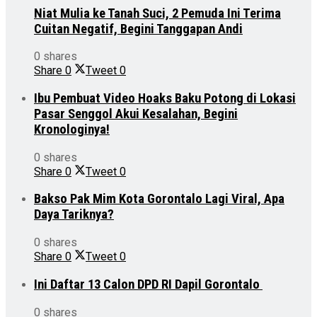
Niat Mulia ke Tanah Suci, 2 Pemuda Ini Terima
Cuitan Negatif, Begini Tanggapan Andi
0 shares
Share
0
Tweet
0
Ibu Pembuat Video Hoaks Baku Potong di Lokasi
Pasar Senggol Akui Kesalahan, Begini
Kronologinya!
0 shares
Share
0
Tweet
0
Bakso Pak Mim Kota Gorontalo Lagi Viral, Apa
Daya Tariknya?
0 shares
Share
0
Tweet
0
Ini Daftar 13 Calon DPD RI Dapil Gorontalo
0 shares