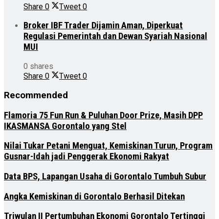
Share
0
Tweet
0
Broker IBF Trader Dijamin Aman, Diperkuat
Regulasi Pemerintah dan Dewan Syariah Nasional
MUI
0 shares
Share
0
Tweet
0
Recommended
Flamoria 75 Fun Run & Puluhan Door Prize, Masih DPP
IKASMANSA Gorontalo yang Stel
Nilai Tukar Petani Menguat, Kemiskinan Turun, Program
Gusnar-Idah jadi Penggerak Ekonomi Rakyat
Data BPS, Lapangan Usaha di Gorontalo Tumbuh Subur
Angka Kemiskinan di Gorontalo Berhasil Ditekan
Triwulan II Pertumbuhan Ekonomi Gorontalo Tertinggi