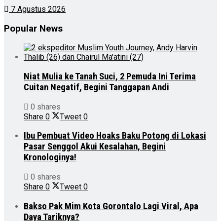
7 Agustus 2026
Popular News
Niat Mulia ke Tanah Suci, 2 Pemuda Ini Terima
Cuitan Negatif, Begini Tanggapan Andi
0 shares
Share
0
Tweet
0
Ibu Pembuat Video Hoaks Baku Potong di Lokasi
Pasar Senggol Akui Kesalahan, Begini
Kronologinya!
0 shares
Share
0
Tweet
0
Bakso Pak Mim Kota Gorontalo Lagi Viral, Apa
Daya Tariknya?