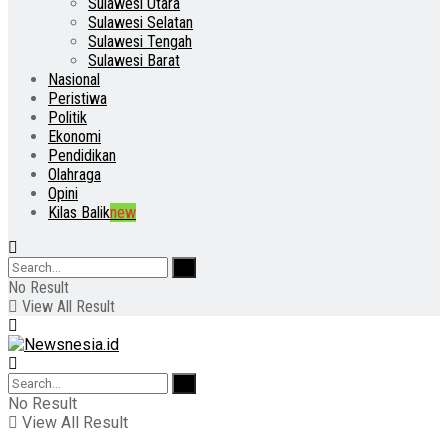
Sulawesi Utara
Sulawesi Selatan
Sulawesi Tengah
Sulawesi Barat
Nasional
Peristiwa
Politik
Ekonomi
Pendidikan
Olahraga
Opini
Kilas Balik
new
No Result
View All Result
No Result
View All Result