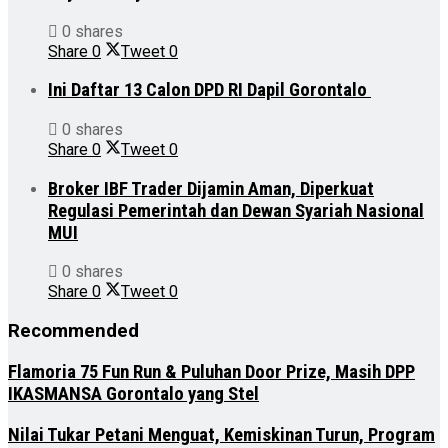
0 shares
Share
0
Tweet
0
Ini Daftar 13 Calon DPD RI Dapil Gorontalo
0 shares
Share
0
Tweet
0
Broker IBF Trader Dijamin Aman, Diperkuat
Regulasi Pemerintah dan Dewan Syariah Nasional
MUI
0 shares
Share
0
Tweet
0
Recommended
Flamoria 75 Fun Run & Puluhan Door Prize, Masih DPP
IKASMANSA Gorontalo yang Stel
Nilai Tukar Petani Menguat, Kemiskinan Turun, Program