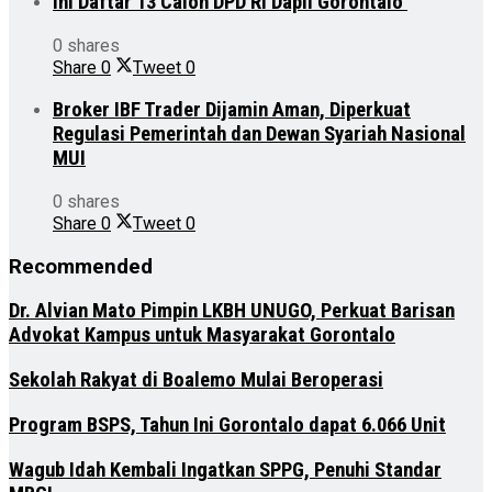
Ini Daftar 13 Calon DPD RI Dapil Gorontalo
0 shares
Share
0
Tweet
0
Broker IBF Trader Dijamin Aman, Diperkuat
Regulasi Pemerintah dan Dewan Syariah Nasional
MUI
0 shares
Share
0
Tweet
0
Recommended
Dr. Alvian Mato Pimpin LKBH UNUGO, Perkuat Barisan
Advokat Kampus untuk Masyarakat Gorontalo
Sekolah Rakyat di Boalemo Mulai Beroperasi
Program BSPS, Tahun Ini Gorontalo dapat 6.066 Unit
Wagub Idah Kembali Ingatkan SPPG, Penuhi Standar