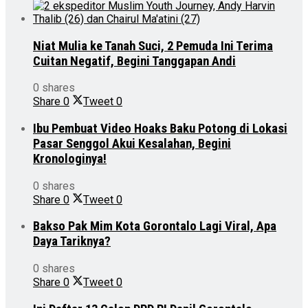
Niat Mulia ke Tanah Suci, 2 Pemuda Ini Terima
Cuitan Negatif, Begini Tanggapan Andi
0 shares
Share
0
Tweet
0
Ibu Pembuat Video Hoaks Baku Potong di Lokasi
Pasar Senggol Akui Kesalahan, Begini
Kronologinya!
0 shares
Share
0
Tweet
0
Bakso Pak Mim Kota Gorontalo Lagi Viral, Apa
Daya Tariknya?
0 shares
Share
0
Tweet
0