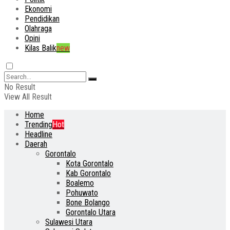
Ekonomi
Pendidikan
Olahraga
Opini
Kilas Balik
new
No Result
View All Result
Home
Trending
Hot
Headline
Daerah
Gorontalo
Kota Gorontalo
Kab Gorontalo
Boalemo
Pohuwato
Bone Bolango
Gorontalo Utara
Sulawesi Utara