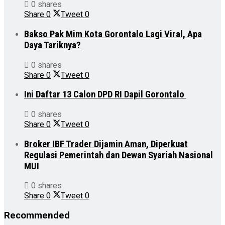
0 shares
Share
0
Tweet
0
Bakso Pak Mim Kota Gorontalo Lagi Viral, Apa
Daya Tariknya?
0 shares
Share
0
Tweet
0
Ini Daftar 13 Calon DPD RI Dapil Gorontalo
0 shares
Share
0
Tweet
0
Broker IBF Trader Dijamin Aman, Diperkuat
Regulasi Pemerintah dan Dewan Syariah Nasional
MUI
0 shares
Share
0
Tweet
0
Recommended