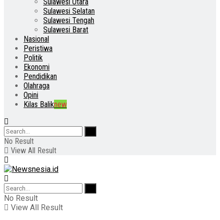
Sulawesi Utara
Sulawesi Selatan
Sulawesi Tengah
Sulawesi Barat
Nasional
Peristiwa
Politik
Ekonomi
Pendidikan
Olahraga
Opini
Kilas Balik
new
No Result
View All Result
No Result
View All Result