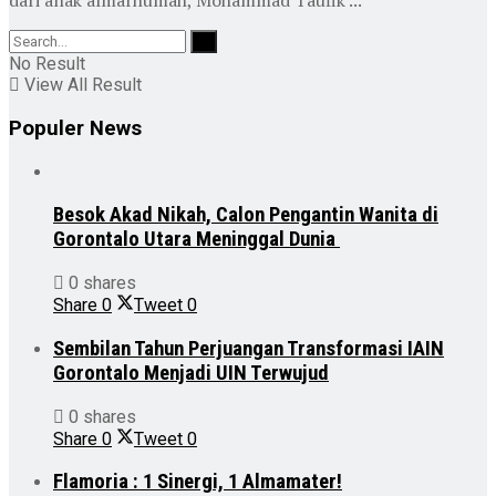
dari anak almarhumah, Mohammad Taufik ...
No Result
View All Result
Populer News
Besok Akad Nikah, Calon Pengantin Wanita di
Gorontalo Utara Meninggal Dunia
0 shares
Share
0
Tweet
0
Sembilan Tahun Perjuangan Transformasi IAIN
Gorontalo Menjadi UIN Terwujud
0 shares
Share
0
Tweet
0
Flamoria : 1 Sinergi, 1 Almamater!