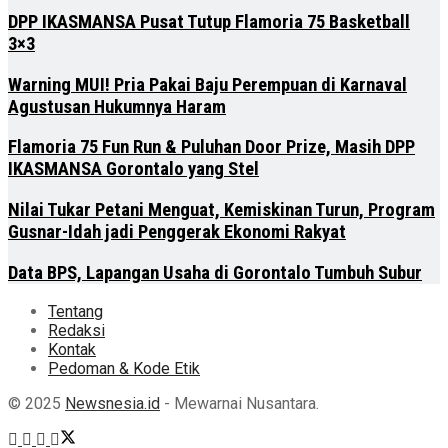
DPP IKASMANSA Pusat Tutup Flamoria 75 Basketball
3×3
Warning MUI! Pria Pakai Baju Perempuan di Karnaval
Agustusan Hukumnya Haram
Flamoria 75 Fun Run & Puluhan Door Prize, Masih DPP
IKASMANSA Gorontalo yang Stel
Nilai Tukar Petani Menguat, Kemiskinan Turun, Program
Gusnar-Idah jadi Penggerak Ekonomi Rakyat
Data BPS, Lapangan Usaha di Gorontalo Tumbuh Subur
Tentang
Redaksi
Kontak
Pedoman & Kode Etik
© 2025
Newsnesia.id
- Mewarnai Nusantara.