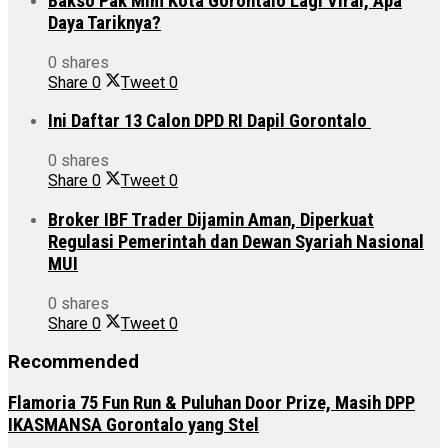
Bakso Pak Mim Kota Gorontalo Lagi Viral, Apa
Daya Tariknya?
0 shares
Share
0
Tweet
0
Ini Daftar 13 Calon DPD RI Dapil Gorontalo
0 shares
Share
0
Tweet
0
Broker IBF Trader Dijamin Aman, Diperkuat
Regulasi Pemerintah dan Dewan Syariah Nasional
MUI
0 shares
Share
0
Tweet
0
Recommended
Flamoria 75 Fun Run & Puluhan Door Prize, Masih DPP
IKASMANSA Gorontalo yang Stel