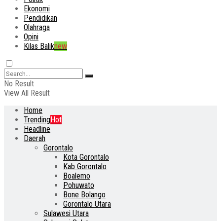
Ekonomi
Pendidikan
Olahraga
Opini
Kilas Balik
new
No Result
View All Result
Home
Trending
Hot
Headline
Daerah
Gorontalo
Kota Gorontalo
Kab Gorontalo
Boalemo
Pohuwato
Bone Bolango
Gorontalo Utara
Sulawesi Utara