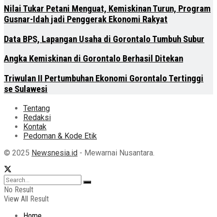
Nilai Tukar Petani Menguat, Kemiskinan Turun, Program
Gusnar-Idah jadi Penggerak Ekonomi Rakyat
Data BPS, Lapangan Usaha di Gorontalo Tumbuh Subur
Angka Kemiskinan di Gorontalo Berhasil Ditekan
Triwulan II Pertumbuhan Ekonomi Gorontalo Tertinggi
se Sulawesi
Tentang
Redaksi
Kontak
Pedoman & Kode Etik
© 2025
Newsnesia.id
- Mewarnai Nusantara.
No Result
View All Result
Home