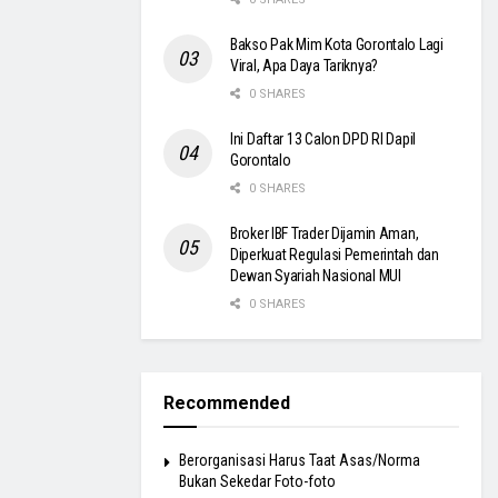
Bakso Pak Mim Kota Gorontalo Lagi
Viral, Apa Daya Tariknya?
0 SHARES
Ini Daftar 13 Calon DPD RI Dapil
Gorontalo
0 SHARES
Broker IBF Trader Dijamin Aman,
Diperkuat Regulasi Pemerintah dan
Dewan Syariah Nasional MUI
0 SHARES
Recommended
Berorganisasi Harus Taat Asas/Norma
Bukan Sekedar Foto-foto