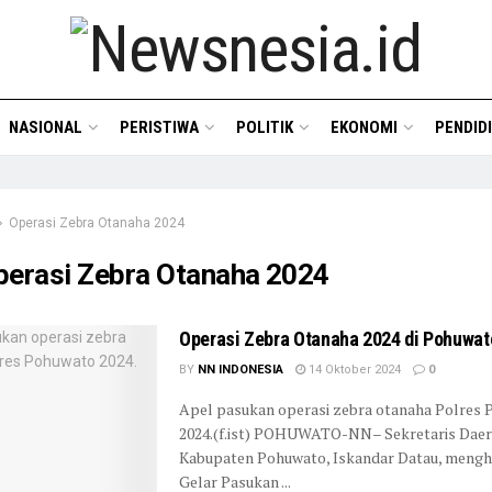
NASIONAL
PERISTIWA
POLITIK
EKONOMI
PENDID
Operasi Zebra Otanaha 2024
perasi Zebra Otanaha 2024
Operasi Zebra Otanaha 2024 di Pohuwat
BY
NN INDONESIA
14 Oktober 2024
0
Apel pasukan operasi zebra otanaha Polres
2024.(f.ist) POHUWATO-NN– Sekretaris Daer
Kabupaten Pohuwato, Iskandar Datau, mengha
Gelar Pasukan ...