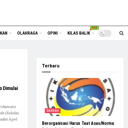
NEW
IKAN
OLAHRAGA
OPINI
KILAS BALIK
Terbaru
o Dimulai
 Pohuwato
DAERAH
ah (Sekda)
diri Apel
Berorganisasi Harus Taat Asas/Norma