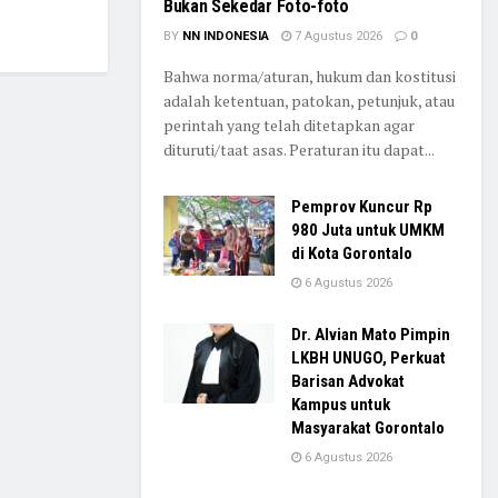
Bukan Sekedar Foto-foto
BY
NN INDONESIA
7 Agustus 2026
0
Bahwa norma/aturan, hukum dan kostitusi
adalah ketentuan, patokan, petunjuk, atau
perintah yang telah ditetapkan agar
dituruti/taat asas. Peraturan itu dapat...
Pemprov Kuncur Rp
980 Juta untuk UMKM
di Kota Gorontalo
6 Agustus 2026
Dr. Alvian Mato Pimpin
LKBH UNUGO, Perkuat
Barisan Advokat
Kampus untuk
Masyarakat Gorontalo
6 Agustus 2026