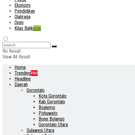
Ekonomi
Pendidikan
Olahraga
Opini
Kilas Balik
new
No Result
View All Result
Home
Trending
Hot
Headline
Daerah
Gorontalo
Kota Gorontalo
Kab Gorontalo
Boalemo
Pohuwato
Bone Bolango
Gorontalo Utara
Sulawesi Utara