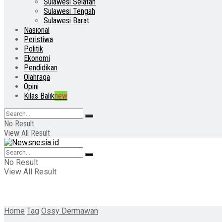
Sulawesi Selatan
Sulawesi Tengah
Sulawesi Barat
Nasional
Peristiwa
Politik
Ekonomi
Pendidikan
Olahraga
Opini
Kilas Balik
new
No Result
View All Result
No Result
View All Result
Home
Tag
Ossy Dermawan