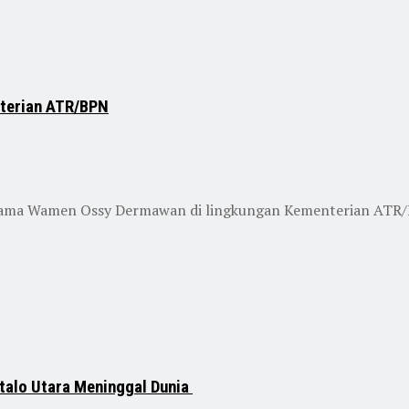
nterian ATR/BPN
ama Wamen Ossy Dermawan di lingkungan Kementerian ATR/BP
talo Utara Meninggal Dunia