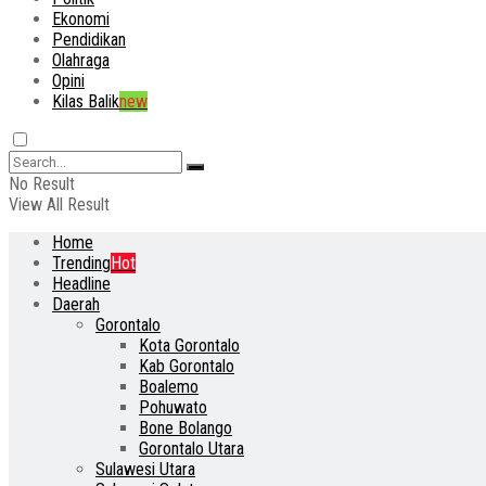
Ekonomi
Pendidikan
Olahraga
Opini
Kilas Balik
new
No Result
View All Result
Home
Trending
Hot
Headline
Daerah
Gorontalo
Kota Gorontalo
Kab Gorontalo
Boalemo
Pohuwato
Bone Bolango
Gorontalo Utara
Sulawesi Utara