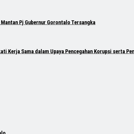
 Mantan Pj Gubernur Gorontalo Tersangka
ati Kerja Sama dalam Upaya Pencegahan Korupsi serta Pe
alo