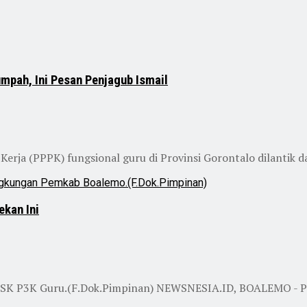
umpah, Ini Pesan Penjagub Ismail
a (PPPK) fungsional guru di Provinsi Gorontalo dilantik da
ekan Ini
SK P3K Guru.(F.Dok.Pimpinan) NEWSNESIA.ID, BOALEMO - Pega