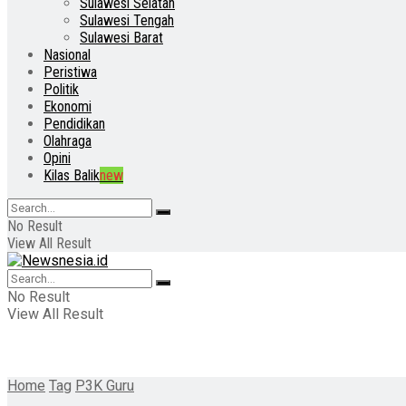
Sulawesi Selatan
Sulawesi Tengah
Sulawesi Barat
Nasional
Peristiwa
Politik
Ekonomi
Pendidikan
Olahraga
Opini
Kilas Balik
new
No Result
View All Result
No Result
View All Result
Home
Tag
P3K Guru