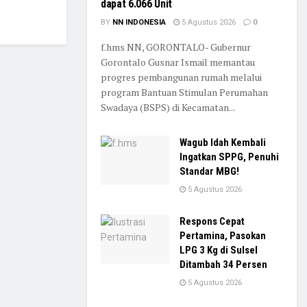
dapat 6.066 Unit
BY
NN INDONESIA
5 Agustus 2026
0
f.hms NN, GORONTALO- Gubernur
Gorontalo Gusnar Ismail memantau
progres pembangunan rumah melalui
program Bantuan Stimulan Perumahan
Swadaya (BSPS) di Kecamatan...
Wagub Idah Kembali
Ingatkan SPPG, Penuhi
Standar MBG!
5 Agustus 2026
Respons Cepat
Pertamina, Pasokan
LPG 3 Kg di Sulsel
Ditambah 34 Persen
5 Agustus 2026