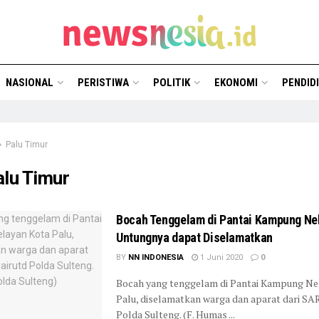
NASIONAL
PERISTIWA
POLITIK
EKONOMI
PENDID
Palu Timur
alu Timur
Bocah Tenggelam di Pantai Kampung Ne
Untungnya dapat Diselamatkan
BY
NN INDONESIA
1 Juni 2020
0
Bocah yang tenggelam di Pantai Kampung Ne
Palu, diselamatkan warga dan aparat dari SA
Polda Sulteng. (F. Humas ...