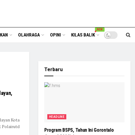
NEW
IKAN
OLAHRAGA
OPINI
KILAS BALIK
Terbaru
layan,
HEADLINE
layan Kota
R Polairutd
Program BSPS, Tahun Ini Gorontalo