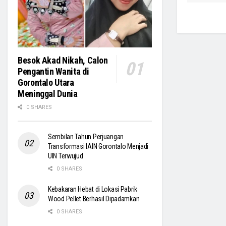
Besok Akad Nikah, Calon
Pengantin Wanita di
Gorontalo Utara
Meninggal Dunia
0 SHARES
Sembilan Tahun Perjuangan
Transformasi IAIN Gorontalo Menjadi
UIN Terwujud
0 SHARES
Kebakaran Hebat di Lokasi Pabrik
Wood Pellet Berhasil Dipadamkan
0 SHARES