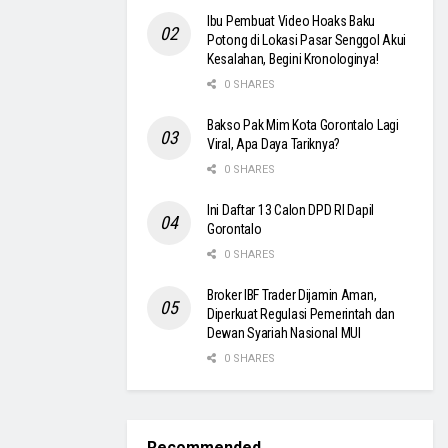
Ibu Pembuat Video Hoaks Baku
Potong di Lokasi Pasar Senggol Akui
Kesalahan, Begini Kronologinya!
0 SHARES
Bakso Pak Mim Kota Gorontalo Lagi
Viral, Apa Daya Tariknya?
0 SHARES
Ini Daftar 13 Calon DPD RI Dapil
Gorontalo
0 SHARES
Broker IBF Trader Dijamin Aman,
Diperkuat Regulasi Pemerintah dan
Dewan Syariah Nasional MUI
0 SHARES
Recommended