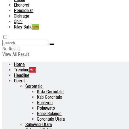
Ekonomi
Pendidikan
Olahraga
Opini
Kilas Balik
new
No Result
View All Result
Home
Trending
Hot
Headline
Daerah
Gorontalo
Kota Gorontalo
Kab Gorontalo
Boalemo
Pohuwato
Bone Bolango
Gorontalo Utara
Sulawesi Utara