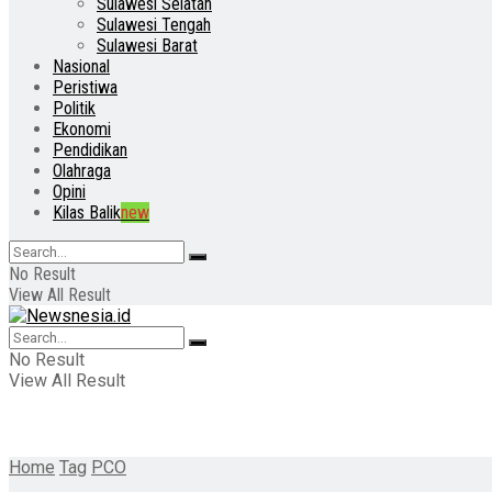
Sulawesi Selatan
Sulawesi Tengah
Sulawesi Barat
Nasional
Peristiwa
Politik
Ekonomi
Pendidikan
Olahraga
Opini
Kilas Balik
new
No Result
View All Result
No Result
View All Result
Home
Tag
PCO