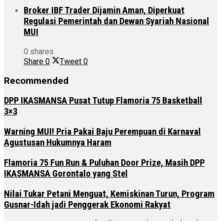
Broker IBF Trader Dijamin Aman, Diperkuat
Regulasi Pemerintah dan Dewan Syariah Nasional
MUI
0 shares
Share
0
Tweet
0
Recommended
DPP IKASMANSA Pusat Tutup Flamoria 75 Basketball
3×3
Warning MUI! Pria Pakai Baju Perempuan di Karnaval
Agustusan Hukumnya Haram
Flamoria 75 Fun Run & Puluhan Door Prize, Masih DPP
IKASMANSA Gorontalo yang Stel
Nilai Tukar Petani Menguat, Kemiskinan Turun, Program
Gusnar-Idah jadi Penggerak Ekonomi Rakyat