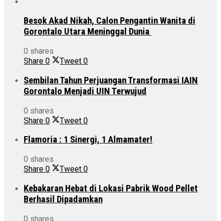
Besok Akad Nikah, Calon Pengantin Wanita di
Gorontalo Utara Meninggal Dunia
0 shares
Share
0
Tweet
0
Sembilan Tahun Perjuangan Transformasi IAIN
Gorontalo Menjadi UIN Terwujud
0 shares
Share
0
Tweet
0
Flamoria : 1 Sinergi, 1 Almamater!
0 shares
Share
0
Tweet
0
Kebakaran Hebat di Lokasi Pabrik Wood Pellet
Berhasil Dipadamkan
0 shares