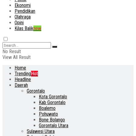
Ekonomi
Pendidikan
Olahraga
Opini
Kilas Balik
new
No Result
View All Result
Home
Trending
Hot
Headline
Daerah
Gorontalo
Kota Gorontalo
Kab Gorontalo
Boalemo
Pohuwato
Bone Bolango
Gorontalo Utara
Sulawesi Utara