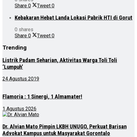
Share
0
Tweet
0
Kebakaran Hebat Landa Lokasi Pabrik HTI di Gorut
0 shares
Share
0
Tweet
0
Trending
Listrik Padam Seharian, Aktivitas Warga Toli Toli
‘Lumpuh’
24 Agustus 2019
Flamoria : 1 Sinergi, 1 Almamater!
1 Agustus 2026
Dr. Alvian Mato Pimpin LKBH UNUGO, Perkuat Barisan
Advokat Kampus untuk Masyarakat Gorontalo