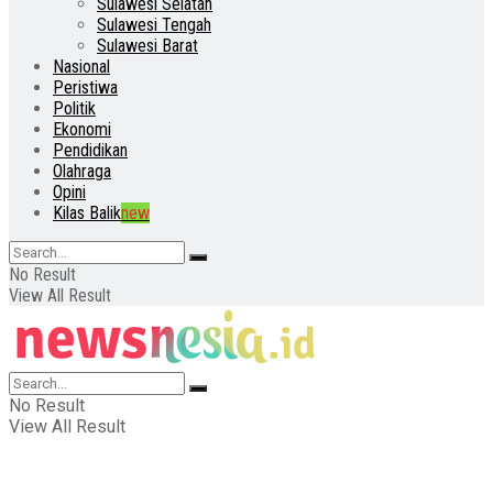
Sulawesi Selatan
Sulawesi Tengah
Sulawesi Barat
Nasional
Peristiwa
Politik
Ekonomi
Pendidikan
Olahraga
Opini
Kilas Balik
new
No Result
View All Result
No Result
View All Result