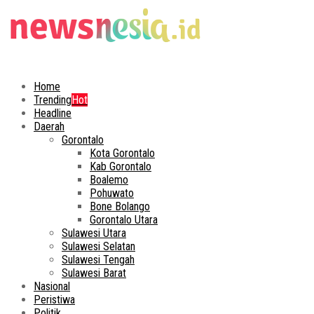
Home
Trending
Hot
Headline
Daerah
Gorontalo
Kota Gorontalo
Kab Gorontalo
Boalemo
Pohuwato
Bone Bolango
Gorontalo Utara
Sulawesi Utara
Sulawesi Selatan
Sulawesi Tengah
Sulawesi Barat
Nasional
Peristiwa
Politik