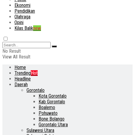
Ekonomi
Pendidikan
Olahraga
Opini
Kilas Balik
new
No Result
View All Result
Home
Trending
Hot
Headline
Daerah
Gorontalo
Kota Gorontalo
Kab Gorontalo
Boalemo
Pohuwato
Bone Bolango
Gorontalo Utara
Sulawesi Utara