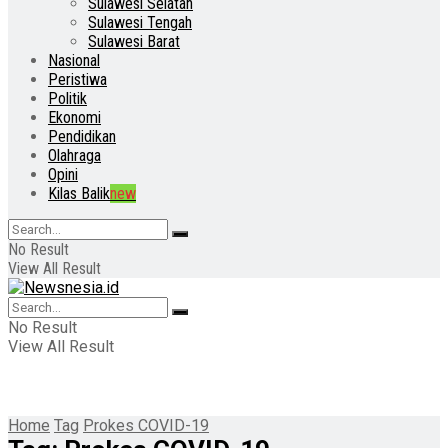
Sulawesi Selatan
Sulawesi Tengah
Sulawesi Barat
Nasional
Peristiwa
Politik
Ekonomi
Pendidikan
Olahraga
Opini
Kilas Balik
new
No Result
View All Result
No Result
View All Result
Home
Tag
Prokes COVID-19