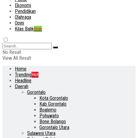
Ekonomi
Pendidikan
Olahraga
Opini
Kilas Balik
new
No Result
View All Result
Home
Trending
Hot
Headline
Daerah
Gorontalo
Kota Gorontalo
Kab Gorontalo
Boalemo
Pohuwato
Bone Bolango
Gorontalo Utara
Sulawesi Utara