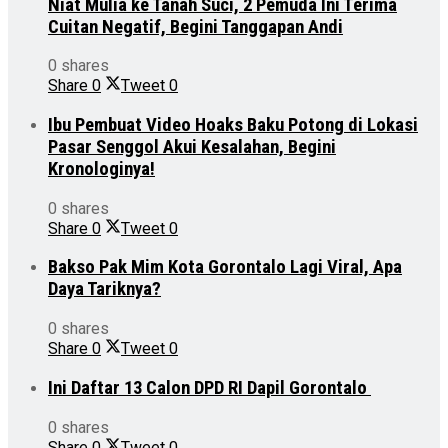
Niat Mulia ke Tanah Suci, 2 Pemuda Ini Terima
Cuitan Negatif, Begini Tanggapan Andi
0 shares
Share
0
Tweet
0
Ibu Pembuat Video Hoaks Baku Potong di Lokasi
Pasar Senggol Akui Kesalahan, Begini
Kronologinya!
0 shares
Share
0
Tweet
0
Bakso Pak Mim Kota Gorontalo Lagi Viral, Apa
Daya Tariknya?
0 shares
Share
0
Tweet
0
Ini Daftar 13 Calon DPD RI Dapil Gorontalo
0 shares
Share
0
Tweet
0