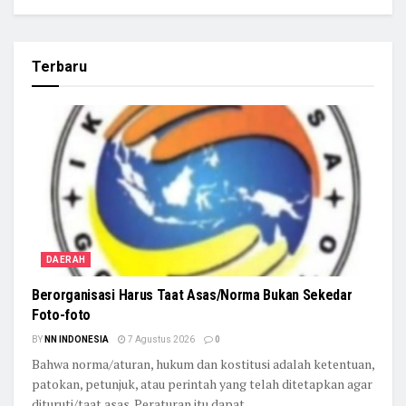
Terbaru
DAERAH
Berorganisasi Harus Taat Asas/Norma Bukan Sekedar
Foto-foto
BY
NN INDONESIA
7 Agustus 2026
0
Bahwa norma/aturan, hukum dan kostitusi adalah ketentuan,
patokan, petunjuk, atau perintah yang telah ditetapkan agar
dituruti/taat asas. Peraturan itu dapat...