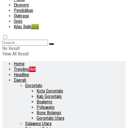
Ekonomi
Pendidikan
Olahraga
Opini
Kilas Balik
new
No Result
View All Result
Home
Trending
Hot
Headline
Daerah
Gorontalo
Kota Gorontalo
Kab Gorontalo
Boalemo
Pohuwato
Bone Bolango
Gorontalo Utara
Sulawesi Utara