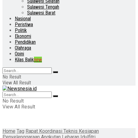
Sulawesi Selatan
Sulawesi Tengah
Sulawesi Barat
Nasional
Peristiwa
Politik
Ekonomi
Pendidikan
Olahraga
Opini
Kilas Balik
new
No Result
View All Result
No Result
View All Result
Home
Tag
Rapat Koordinasi Teknis Kesiapan
Penyelenggaraan Angkutan Lebaran Idulfitri