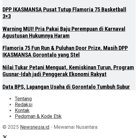
DPP IKASMANSA Pusat Tutup Flamoria 75 Basketball
3×3
Warning MUI! Pria Pakai Baju Perempuan di Karnaval
Agustusan Hukumnya Haram
Flamoria 75 Fun Run & Puluhan Door Prize, Masih DPP
IKASMANSA Gorontalo yang Stel
Nilai Tukar Petani Menguat, Kemiskinan Turun, Program
Gusnar-Idah jadi Penggerak Ekonomi Rakyat
Data BPS, Lapangan Usaha di Gorontalo Tumbuh Subur
Tentang
Redaksi
Kontak
Pedoman & Kode Etik
© 2025
Newsnesia.id
- Mewarnai Nusantara.