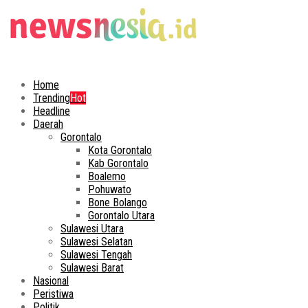
Home
Trending
Hot
Headline
Daerah
Gorontalo
Kota Gorontalo
Kab Gorontalo
Boalemo
Pohuwato
Bone Bolango
Gorontalo Utara
Sulawesi Utara
Sulawesi Selatan
Sulawesi Tengah
Sulawesi Barat
Nasional
Peristiwa
Politik