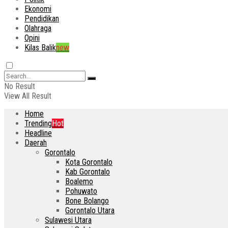
Ekonomi
Pendidikan
Olahraga
Opini
Kilas Balik
new
No Result
View All Result
Home
Trending
Hot
Headline
Daerah
Gorontalo
Kota Gorontalo
Kab Gorontalo
Boalemo
Pohuwato
Bone Bolango
Gorontalo Utara
Sulawesi Utara