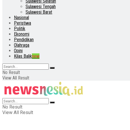
Sulawesi Selatan
Sulawesi Tengah
Sulawesi Barat
Nasional
Peristiwa
Politik
Ekonomi
Pendidikan
Olahraga
Opini
Kilas Balik
new
No Result
View All Result
No Result
View All Result