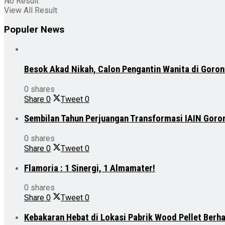
No Result
View All Result
Populer News
Besok Akad Nikah, Calon Pengantin Wanita di Goron
0 shares
Share
0
Tweet
0
Sembilan Tahun Perjuangan Transformasi IAIN Goro
0 shares
Share
0
Tweet
0
Flamoria : 1 Sinergi, 1 Almamater!
0 shares
Share
0
Tweet
0
Kebakaran Hebat di Lokasi Pabrik Wood Pellet Berh