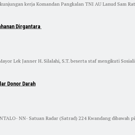
unjungan kerja Komandan Pangkalan TNI AU Lanud Sam Ratul
ahanan Dirgantara
k Janner H. Silalahi, S.T. beserta staf mengikuti Sosialisa
lar Donor Darah
RONTALO- NN- Satuan Radar (Satrad) 224 Kwandang dibawah p