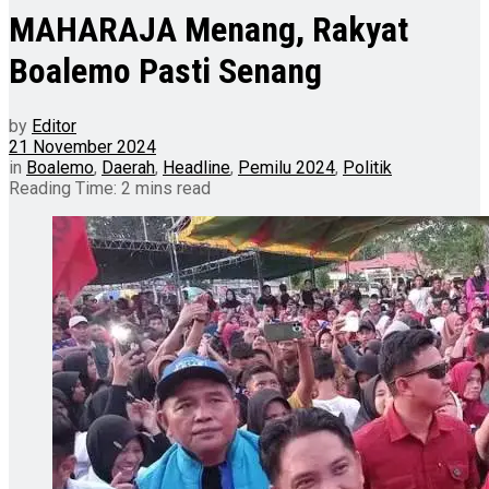
MAHARAJA Menang, Rakyat
Boalemo Pasti Senang
by
Editor
21 November 2024
in
Boalemo
,
Daerah
,
Headline
,
Pemilu 2024
,
Politik
Reading Time: 2 mins read