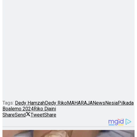
Tags:
Dedy Hamzah
Dedy Riko
MAHARAJA
NewsNesia
Pilkada
Boalemo 2024
Riko Djaini
Share
Send
Tweet
Share