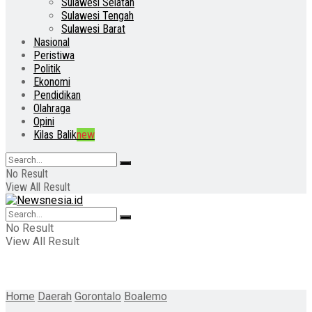
Sulawesi Selatan
Sulawesi Tengah
Sulawesi Barat
Nasional
Peristiwa
Politik
Ekonomi
Pendidikan
Olahraga
Opini
Kilas Balik
new
No Result
View All Result
No Result
View All Result
Home
Daerah
Gorontalo
Boalemo