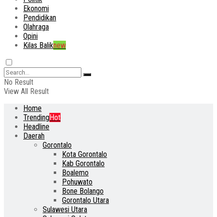
Ekonomi
Pendidikan
Olahraga
Opini
Kilas Balik
new
No Result
View All Result
Home
Trending
Hot
Headline
Daerah
Gorontalo
Kota Gorontalo
Kab Gorontalo
Boalemo
Pohuwato
Bone Bolango
Gorontalo Utara
Sulawesi Utara