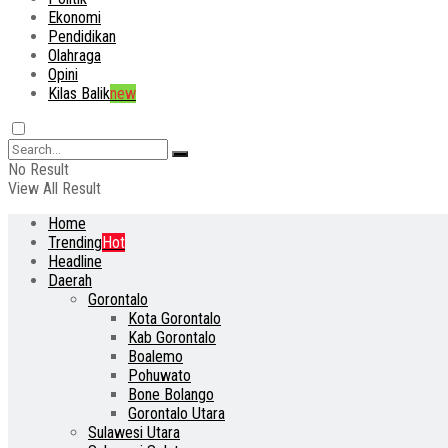
Ekonomi
Pendidikan
Olahraga
Opini
Kilas Balik
new
No Result
View All Result
Home
Trending
Hot
Headline
Daerah
Gorontalo
Kota Gorontalo
Kab Gorontalo
Boalemo
Pohuwato
Bone Bolango
Gorontalo Utara
Sulawesi Utara