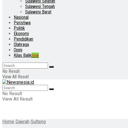
Sulawesi Selatan
Sulawesi Tengah
Sulawesi Barat
Nasional
Peristiwa
Politik
Ekonomi
Pendidikan
Olahraga
Opini
Kilas Balik
new
No Result
View All Result
No Result
View All Result
Home
Daerah
Sulteng