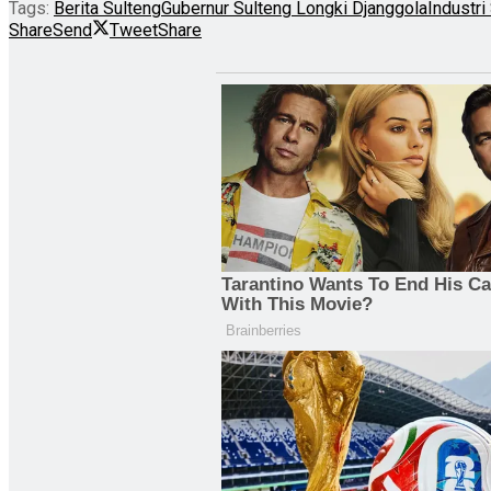
Tags:
Berita Sulteng
Gubernur Sulteng Longki Djanggola
Industri
Share
Send
Tweet
Share