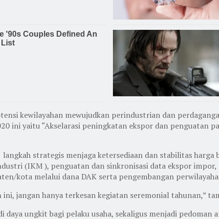
tensi kewilayahan mewujudkan perindustrian dan perdagangan
0 ini yaitu “Akselarasi peningkatan ekspor dan penguatan p
gkah strategis menjaga ketersediaan dan stabilitas harga ba
industri (IKM ), penguatan dan sinkronisasi data ekspor imp
ten/kota melalui dana DAK serta pengembangan perwilayahan
 ini, jangan hanya terkesan kegiatan seremonial tahunan,” t
njadi daya ungkit bagi pelaku usaha, sekaligus menjadi pedom