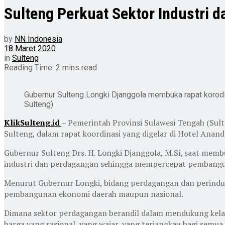
Sulteng Perkuat Sektor Industri 
by
NN Indonesia
18 Maret 2020
in
Sulteng
Reading Time: 2 mins read
Gubernur Sulteng Longki Djanggola membuka rapat korodi
Sulteng)
KlikSulteng.id
– Pemerintah Provinsi Sulawesi Tengah (Sul
Sulteng, dalam rapat koordinasi yang digelar di Hotel Anan
Gubernur Sulteng Drs. H. Longki Djanggola, M.Si, saat mem
industri dan perdagangan sehingga mempercepat pembangu
Menurut Gubernur Longki, bidang perdagangan dan perindust
pembangunan ekonomi daerah maupun nasional.
Dimana sektor perdagangan berandil dalam mendukung kela
harga yang rasional, yang wajar, yang terjangkau bagi semua