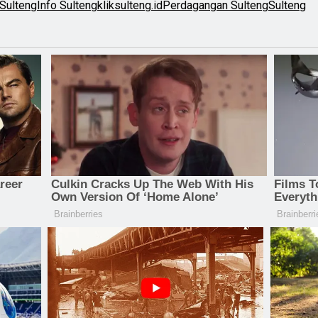
 Sulteng
Info Sulteng
kliksulteng.id
Perdagangan Sulteng
Sulteng