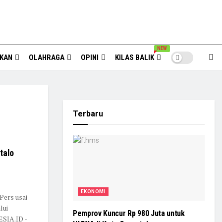
NEW
IKAN
OLAHRAGA
OPINI
KILAS BALIK
Terbaru
talo
EKONOMI
Pers usai
lui
Pemprov Kuncur Rp 980 Juta untuk
ESIA.ID -