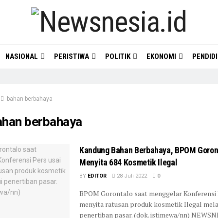
NASIONAL
PERISTIWA
POLITIK
EKONOMI
PENDID
bahan berbahaya
ahan berbahaya
Kandung Bahan Berbahaya, BPOM Goron
Menyita 684 Kosmetik Ilegal
BY
EDITOR
28 Juli 2022
0
BPOM Gorontalo saat menggelar Konferensi 
menyita ratusan produk kosmetik Ilegal mela
penertiban pasar. (dok. istimewa/nn) NEWSN