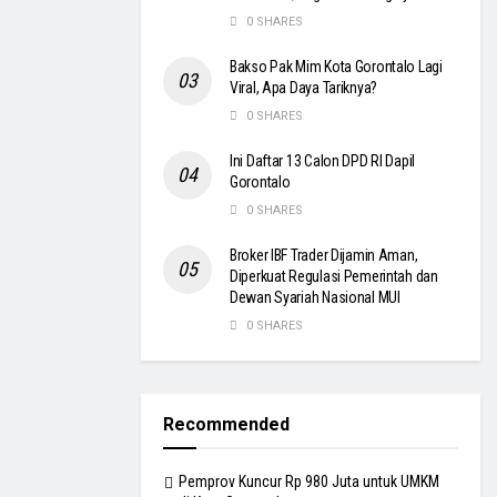
0 SHARES
Bakso Pak Mim Kota Gorontalo Lagi
Viral, Apa Daya Tariknya?
0 SHARES
Ini Daftar 13 Calon DPD RI Dapil
Gorontalo
0 SHARES
Broker IBF Trader Dijamin Aman,
Diperkuat Regulasi Pemerintah dan
Dewan Syariah Nasional MUI
0 SHARES
Recommended
Pemprov Kuncur Rp 980 Juta untuk UMKM