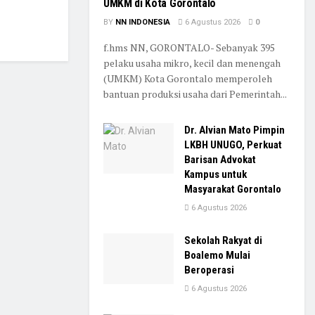
UMKM di Kota Gorontalo
BY
NN INDONESIA
6 Agustus 2026
0
f.hms NN, GORONTALO- Sebanyak 395
pelaku usaha mikro, kecil dan menengah
(UMKM) Kota Gorontalo memperoleh
bantuan produksi usaha dari Pemerintah...
Dr. Alvian Mato Pimpin
LKBH UNUGO, Perkuat
Barisan Advokat
Kampus untuk
Masyarakat Gorontalo
6 Agustus 2026
Sekolah Rakyat di
Boalemo Mulai
Beroperasi
6 Agustus 2026