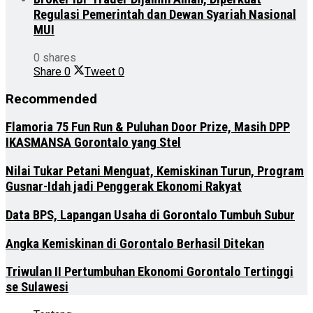
Regulasi Pemerintah dan Dewan Syariah Nasional
MUI
0 shares
Share
0
Tweet
0
Recommended
Flamoria 75 Fun Run & Puluhan Door Prize, Masih DPP
IKASMANSA Gorontalo yang Stel
Nilai Tukar Petani Menguat, Kemiskinan Turun, Program
Gusnar-Idah jadi Penggerak Ekonomi Rakyat
Data BPS, Lapangan Usaha di Gorontalo Tumbuh Subur
Angka Kemiskinan di Gorontalo Berhasil Ditekan
Triwulan II Pertumbuhan Ekonomi Gorontalo Tertinggi
se Sulawesi