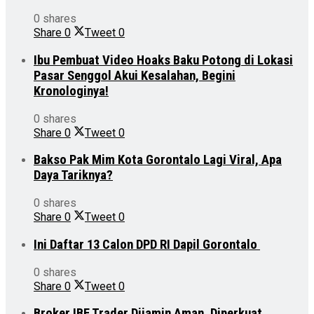
0 shares
Share
0
Tweet
0
Ibu Pembuat Video Hoaks Baku Potong di Lokasi
Pasar Senggol Akui Kesalahan, Begini
Kronologinya!
0 shares
Share
0
Tweet
0
Bakso Pak Mim Kota Gorontalo Lagi Viral, Apa
Daya Tariknya?
0 shares
Share
0
Tweet
0
Ini Daftar 13 Calon DPD RI Dapil Gorontalo
0 shares
Share
0
Tweet
0
Broker IBF Trader Dijamin Aman, Diperkuat