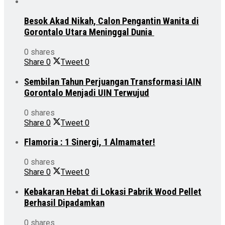
Besok Akad Nikah, Calon Pengantin Wanita di
Gorontalo Utara Meninggal Dunia
0 shares
Share
0
Tweet
0
Sembilan Tahun Perjuangan Transformasi IAIN
Gorontalo Menjadi UIN Terwujud
0 shares
Share
0
Tweet
0
Flamoria : 1 Sinergi, 1 Almamater!
0 shares
Share
0
Tweet
0
Kebakaran Hebat di Lokasi Pabrik Wood Pellet
Berhasil Dipadamkan
0 shares