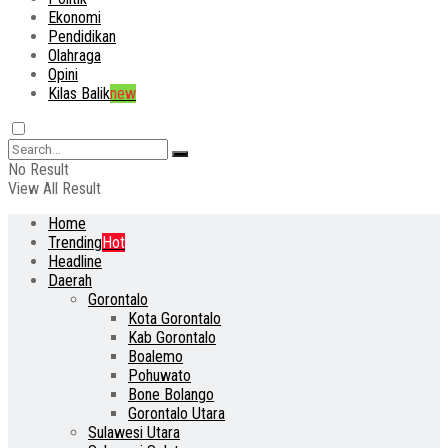
Ekonomi
Pendidikan
Olahraga
Opini
Kilas Balik
new
No Result
View All Result
Home
Trending
Hot
Headline
Daerah
Gorontalo
Kota Gorontalo
Kab Gorontalo
Boalemo
Pohuwato
Bone Bolango
Gorontalo Utara
Sulawesi Utara