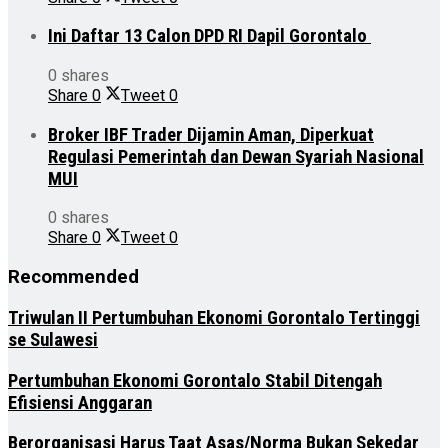
Ini Daftar 13 Calon DPD RI Dapil Gorontalo
0 shares
Share
0
Tweet
0
Broker IBF Trader Dijamin Aman, Diperkuat
Regulasi Pemerintah dan Dewan Syariah Nasional
MUI
0 shares
Share
0
Tweet
0
Recommended
Triwulan II Pertumbuhan Ekonomi Gorontalo Tertinggi
se Sulawesi
Pertumbuhan Ekonomi Gorontalo Stabil Ditengah
Efisiensi Anggaran
Berorganisasi Harus Taat Asas/Norma Bukan Sekedar