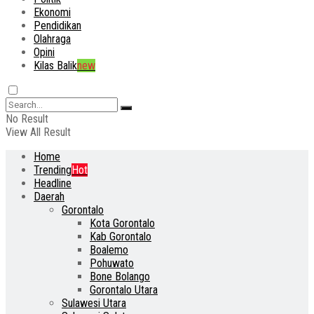
Ekonomi
Pendidikan
Olahraga
Opini
Kilas Balik
new
No Result
View All Result
Home
Trending
Hot
Headline
Daerah
Gorontalo
Kota Gorontalo
Kab Gorontalo
Boalemo
Pohuwato
Bone Bolango
Gorontalo Utara
Sulawesi Utara