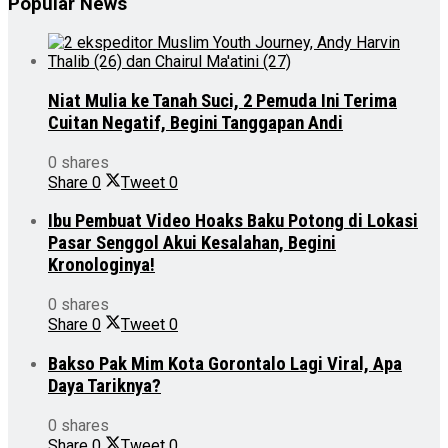
Popular News
Niat Mulia ke Tanah Suci, 2 Pemuda Ini Terima
Cuitan Negatif, Begini Tanggapan Andi
0 shares
Share
0
Tweet
0
Ibu Pembuat Video Hoaks Baku Potong di Lokasi
Pasar Senggol Akui Kesalahan, Begini
Kronologinya!
0 shares
Share
0
Tweet
0
Bakso Pak Mim Kota Gorontalo Lagi Viral, Apa
Daya Tariknya?
0 shares
Share
0
Tweet
0