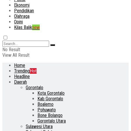
Ekonomi
Pendidikan
Olahraga
Opini
Kilas Balik
new
No Result
View All Result
Home
Trending
Hot
Headline
Daerah
Gorontalo
Kota Gorontalo
Kab Gorontalo
Boalemo
Pohuwato
Bone Bolango
Gorontalo Utara
Sulawesi Utara