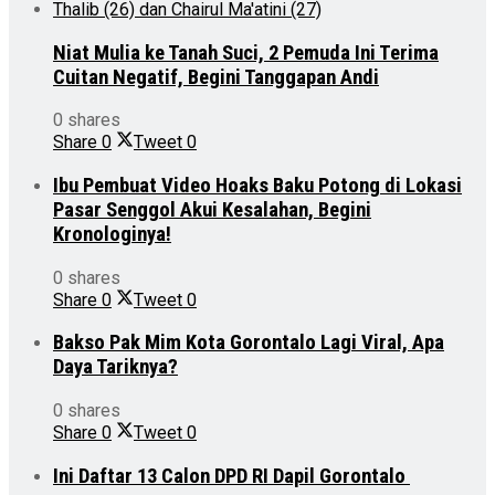
Niat Mulia ke Tanah Suci, 2 Pemuda Ini Terima
Cuitan Negatif, Begini Tanggapan Andi
0 shares
Share
0
Tweet
0
Ibu Pembuat Video Hoaks Baku Potong di Lokasi
Pasar Senggol Akui Kesalahan, Begini
Kronologinya!
0 shares
Share
0
Tweet
0
Bakso Pak Mim Kota Gorontalo Lagi Viral, Apa
Daya Tariknya?
0 shares
Share
0
Tweet
0
Ini Daftar 13 Calon DPD RI Dapil Gorontalo