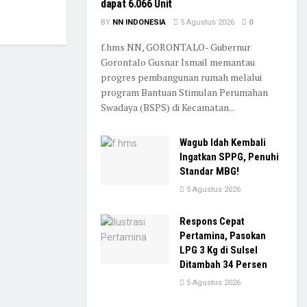
dapat 6.066 Unit
BY
NN INDONESIA
5 Agustus 2026
0
f.hms NN, GORONTALO- Gubernur
Gorontalo Gusnar Ismail memantau
progres pembangunan rumah melalui
program Bantuan Stimulan Perumahan
Swadaya (BSPS) di Kecamatan...
Wagub Idah Kembali
Ingatkan SPPG, Penuhi
Standar MBG!
5 Agustus 2026
Respons Cepat
Pertamina, Pasokan
LPG 3 Kg di Sulsel
Ditambah 34 Persen
5 Agustus 2026