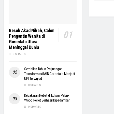
Besok Akad Nikah, Calon
Pengantin Wanita di
Gorontalo Utara
Meninggal Dunia
0 SHARES
Sembilan Tahun Perjuangan
Transformasi IAIN Gorontalo Menjadi
UIN Terwujud
0 SHARES
Kebakaran Hebat di Lokasi Pabrik
Wood Pellet Berhasil Dipadamkan
0 SHARES