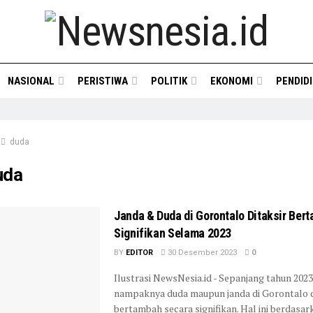
NASIONAL
PERISTIWA
POLITIK
EKONOMI
PENDID
duda
uda
Janda & Duda di Gorontalo Ditaksir Ber
Signifikan Selama 2023
BY
EDITOR
30 Desember 2023
0
Ilustrasi NewsNesia.id - Sepanjang tahun 2023
nampaknya duda maupun janda di Gorontalo 
bertambah secara signifikan. Hal ini berdasarka