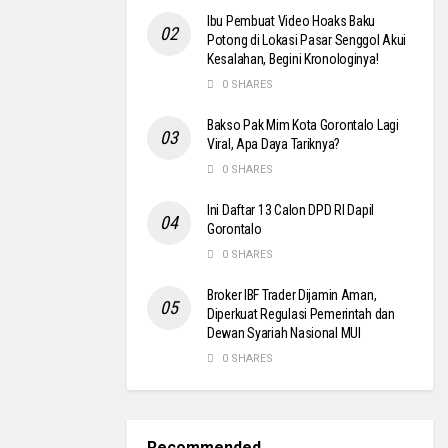
Ibu Pembuat Video Hoaks Baku
Potong di Lokasi Pasar Senggol Akui
Kesalahan, Begini Kronologinya!
0 SHARES
Bakso Pak Mim Kota Gorontalo Lagi
Viral, Apa Daya Tariknya?
0 SHARES
Ini Daftar 13 Calon DPD RI Dapil
Gorontalo
0 SHARES
Broker IBF Trader Dijamin Aman,
Diperkuat Regulasi Pemerintah dan
Dewan Syariah Nasional MUI
0 SHARES
Recommended