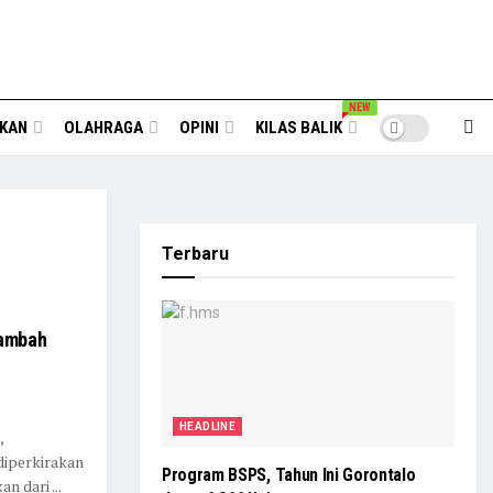
NEW
IKAN
OLAHRAGA
OPINI
KILAS BALIK
Terbaru
tambah
HEADLINE
,
diperkirakan
Program BSPS, Tahun Ini Gorontalo
n dari ...