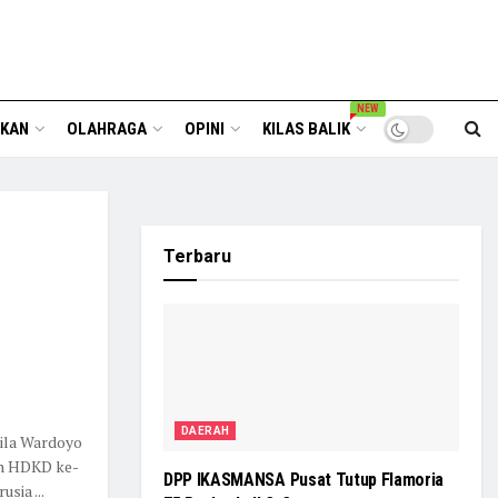
NEW
IKAN
OLAHRAGA
OPINI
KILAS BALIK
Terbaru
DAERAH
ila Wardoyo
an HDKD ke-
DPP IKASMANSA Pusat Tutup Flamoria
sia ...