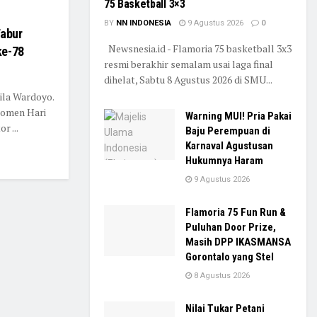
75 Basketball 3×3
BY
NN INDONESIA
9 Agustus 2026
0
abur
Newsnesia.id - Flamoria 75 basketball 3x3
ke-78
resmi berakhir semalam usai laga final
dihelat, Sabtu 8 Agustus 2026 di SMU...
la Wardoyo.
momen Hari
Warning MUI! Pria Pakai
r ...
Baju Perempuan di
Karnaval Agustusan
Hukumnya Haram
9 Agustus 2026
Flamoria 75 Fun Run &
Puluhan Door Prize,
Masih DPP IKASMANSA
Gorontalo yang Stel
8 Agustus 2026
Nilai Tukar Petani