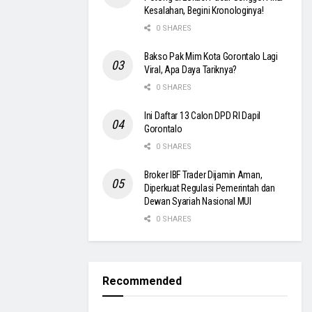
Kesalahan, Begini Kronologinya!
0 SHARES
Bakso Pak Mim Kota Gorontalo Lagi
Viral, Apa Daya Tariknya?
0 SHARES
Ini Daftar 13 Calon DPD RI Dapil
Gorontalo
0 SHARES
Broker IBF Trader Dijamin Aman,
Diperkuat Regulasi Pemerintah dan
Dewan Syariah Nasional MUI
0 SHARES
Recommended