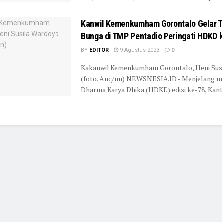
Kanwil Kemenkumham Gorontalo Gelar T
Bunga di TMP Pentadio Peringati HDKD 
BY
EDITOR
9 Agustus 2023
0
Kakanwil Kemenkumham Gorontalo, Heni Susi
(foto. Anq/nn) NEWSNESIA.ID - Menjelang 
Dharma Karya Dhika (HDKD) edisi ke-78, Kanto