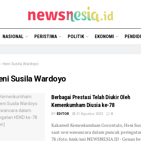
NASIONAL
PERISTIWA
POLITIK
EKONOMI
PENDID
Heni Susila Wardoyo
eni Susila Wardoyo
Berbagai Prestasi Telah Diukir Oleh
Kemenkumham Diusia ke-78
BY
EDITOR
21 Agustus 2023
0
Kakanwil Kemenkumham Gorontalo, Heni Sus
saat sesi wawancara dalam puncak peringat
78. (foto. hmk/nn) NEWSNESIA.ID - Genap beru