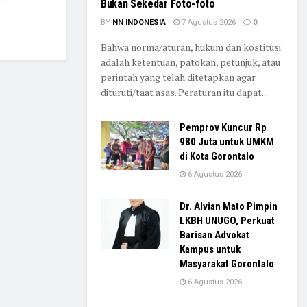
Bukan Sekedar Foto-foto
BY
NN INDONESIA
7 Agustus 2026
0
Bahwa norma/aturan, hukum dan kostitusi
adalah ketentuan, patokan, petunjuk, atau
perintah yang telah ditetapkan agar
dituruti/taat asas. Peraturan itu dapat...
Pemprov Kuncur Rp
980 Juta untuk UMKM
di Kota Gorontalo
6 Agustus 2026
Dr. Alvian Mato Pimpin
LKBH UNUGO, Perkuat
Barisan Advokat
Kampus untuk
Masyarakat Gorontalo
6 Agustus 2026