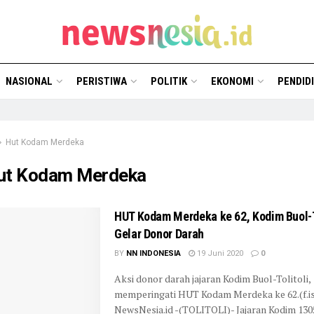
NASIONAL
PERISTIWA
POLITIK
EKONOMI
PENDID
Hut Kodam Merdeka
ut Kodam Merdeka
HUT Kodam Merdeka ke 62, Kodim Buol-T
Gelar Donor Darah
BY
NN INDONESIA
19 Juni 2020
0
Aksi donor darah jajaran Kodim Buol-Tolitoli,
memperingati HUT Kodam Merdeka ke 62.(f.
NewsNesia.id -(TOLITOLI)- Jajaran Kodim 130