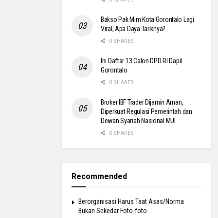
Bakso Pak Mim Kota Gorontalo Lagi
Viral, Apa Daya Tariknya?
0 SHARES
Ini Daftar 13 Calon DPD RI Dapil
Gorontalo
0 SHARES
Broker IBF Trader Dijamin Aman,
Diperkuat Regulasi Pemerintah dan
Dewan Syariah Nasional MUI
0 SHARES
Recommended
Berorganisasi Harus Taat Asas/Norma
Bukan Sekedar Foto-foto