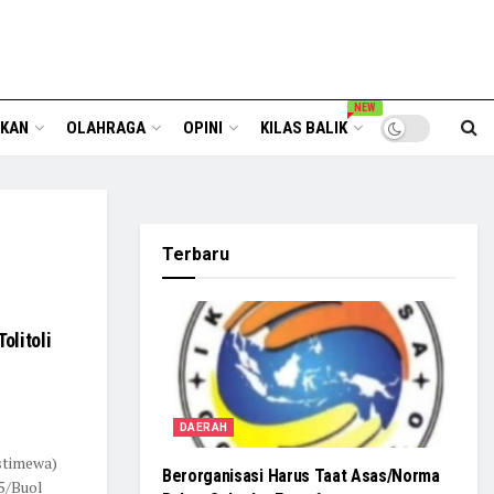
NEW
IKAN
OLAHRAGA
OPINI
KILAS BALIK
Terbaru
olitoli
DAERAH
istimewa)
Berorganisasi Harus Taat Asas/Norma
5/Buol