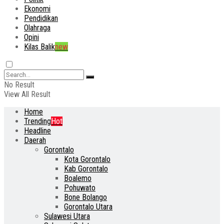
Ekonomi
Pendidikan
Olahraga
Opini
Kilas Balik
new
No Result
View All Result
Home
Trending
Hot
Headline
Daerah
Gorontalo
Kota Gorontalo
Kab Gorontalo
Boalemo
Pohuwato
Bone Bolango
Gorontalo Utara
Sulawesi Utara