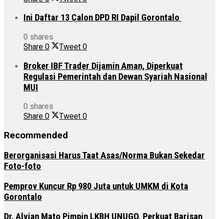
Ini Daftar 13 Calon DPD RI Dapil Gorontalo
0 shares
Share
0
Tweet
0
Broker IBF Trader Dijamin Aman, Diperkuat
Regulasi Pemerintah dan Dewan Syariah Nasional
MUI
0 shares
Share
0
Tweet
0
Recommended
Berorganisasi Harus Taat Asas/Norma Bukan Sekedar
Foto-foto
Pemprov Kuncur Rp 980 Juta untuk UMKM di Kota
Gorontalo
Dr. Alvian Mato Pimpin LKBH UNUGO, Perkuat Barisan