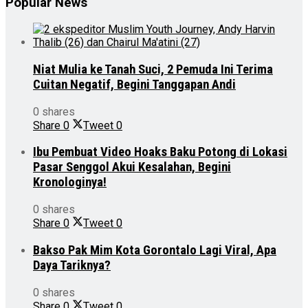
Popular News
Niat Mulia ke Tanah Suci, 2 Pemuda Ini Terima
Cuitan Negatif, Begini Tanggapan Andi
0 shares
Share
0
Tweet
0
Ibu Pembuat Video Hoaks Baku Potong di Lokasi
Pasar Senggol Akui Kesalahan, Begini
Kronologinya!
0 shares
Share
0
Tweet
0
Bakso Pak Mim Kota Gorontalo Lagi Viral, Apa
Daya Tariknya?
0 shares
Share
0
Tweet
0