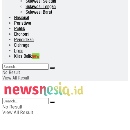
Sulawesi Selatan
Sulawesi Tengah
Sulawesi Barat
Nasional
Peristiwa
Politik
Ekonomi
Pendidikan
Olahraga
Opini
Kilas Balik
new
No Result
View All Result
No Result
View All Result