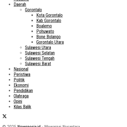
Daerah
Gorontalo
Kota Gorontalo
Kab Gorontalo
Boalemo
Pohuwato
Bone Bolango
Gorontalo Utara
Sulawesi Utara
Sulawesi Selatan
Sulawesi Tengah
Sulawesi Barat
Nasional
Peristiwa
Politik
Ekonomi
Pendidikan
Olahraga
Opini
Kilas Balik
© 2025
Newsnesia.id
- Mewarnai Nusantara.