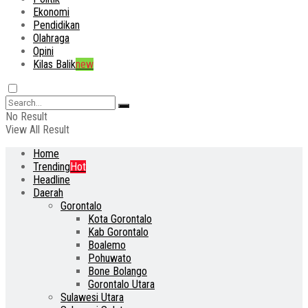
Ekonomi
Pendidikan
Olahraga
Opini
Kilas Balik
new
No Result
View All Result
Home
Trending
Hot
Headline
Daerah
Gorontalo
Kota Gorontalo
Kab Gorontalo
Boalemo
Pohuwato
Bone Bolango
Gorontalo Utara
Sulawesi Utara