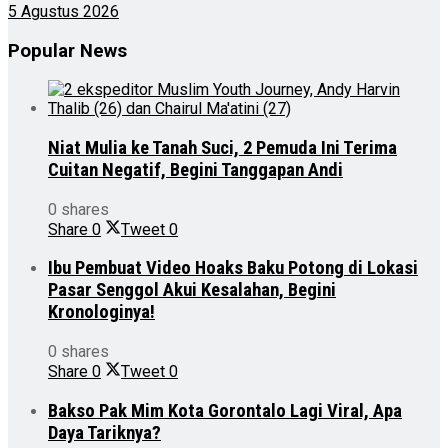
5 Agustus 2026
Popular News
Niat Mulia ke Tanah Suci, 2 Pemuda Ini Terima
Cuitan Negatif, Begini Tanggapan Andi
0 shares
Share
0
Tweet
0
Ibu Pembuat Video Hoaks Baku Potong di Lokasi
Pasar Senggol Akui Kesalahan, Begini
Kronologinya!
0 shares
Share
0
Tweet
0
Bakso Pak Mim Kota Gorontalo Lagi Viral, Apa
Daya Tariknya?