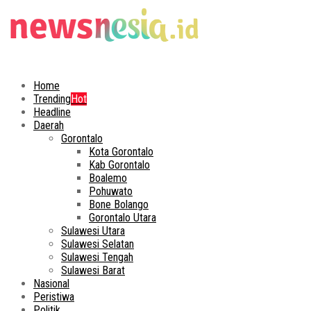
Home
Trending
Hot
Headline
Daerah
Gorontalo
Kota Gorontalo
Kab Gorontalo
Boalemo
Pohuwato
Bone Bolango
Gorontalo Utara
Sulawesi Utara
Sulawesi Selatan
Sulawesi Tengah
Sulawesi Barat
Nasional
Peristiwa
Politik