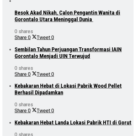
Besok Akad Nikah, Calon Pengantin Wanita di
Gorontalo Utara Meninggal Dunia
0 shares
Share
0
Tweet
0
Sembilan Tahun Perjuangan Transformasi IAIN
Gorontalo Menjadi UIN Terwujud
0 shares
Share
0
Tweet
0
Kebakaran Hebat di Lokasi Pabrik Wood Pellet
Berhasil Dipadamkan
0 shares
Share
0
Tweet
0
Kebakaran Hebat Landa Lokasi Pabrik HTI di Gorut
0 shares