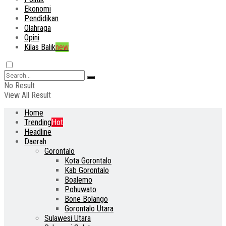
Ekonomi
Pendidikan
Olahraga
Opini
Kilas Balik
new
No Result
View All Result
Home
Trending
Hot
Headline
Daerah
Gorontalo
Kota Gorontalo
Kab Gorontalo
Boalemo
Pohuwato
Bone Bolango
Gorontalo Utara
Sulawesi Utara