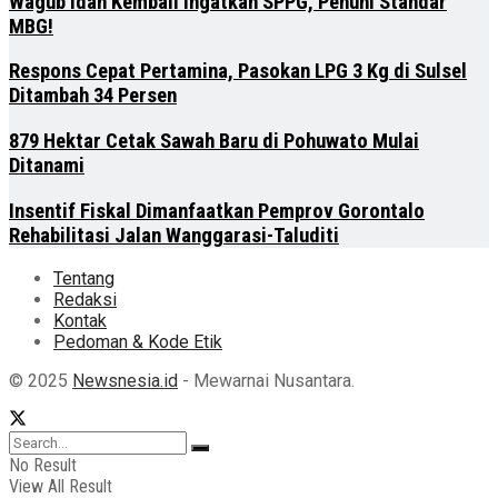
Wagub Idah Kembali Ingatkan SPPG, Penuhi Standar
MBG!
Respons Cepat Pertamina, Pasokan LPG 3 Kg di Sulsel
Ditambah 34 Persen
879 Hektar Cetak Sawah Baru di Pohuwato Mulai
Ditanami
Insentif Fiskal Dimanfaatkan Pemprov Gorontalo
Rehabilitasi Jalan Wanggarasi-Taluditi
Tentang
Redaksi
Kontak
Pedoman & Kode Etik
© 2025
Newsnesia.id
- Mewarnai Nusantara.
No Result
View All Result