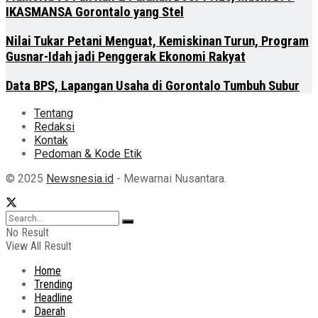
IKASMANSA Gorontalo yang Stel
Nilai Tukar Petani Menguat, Kemiskinan Turun, Program
Gusnar-Idah jadi Penggerak Ekonomi Rakyat
Data BPS, Lapangan Usaha di Gorontalo Tumbuh Subur
Tentang
Redaksi
Kontak
Pedoman & Kode Etik
© 2025
Newsnesia.id
- Mewarnai Nusantara.
No Result
View All Result
Home
Trending
Headline
Daerah