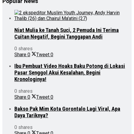
Popular News
Niat Mulia ke Tanah Suci, 2 Pemuda Ini Terima
Cuitan Negatif, Begini Tanggapan Andi
0 shares
Share
0
Tweet
0
Ibu Pembuat Video Hoaks Baku Potong di Lokasi
Pasar Senggol Akui Kesalahan, Begini
Kronologinya!
0 shares
Share
0
Tweet
0
Bakso Pak Mim Kota Gorontalo Lagi Viral, Apa
Daya Tariknya?
0 shares
Share
0
Tweet
0