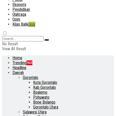
Ekonomi
Pendidikan
Olahraga
Opini
Kilas Balik
new
No Result
View All Result
Home
Trending
Hot
Headline
Daerah
Gorontalo
Kota Gorontalo
Kab Gorontalo
Boalemo
Pohuwato
Bone Bolango
Gorontalo Utara
Sulawesi Utara