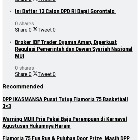
Ini Daftar 13 Calon DPD RI Dapil Gorontalo
0 shares
Share
0
Tweet
0
Broker IBF Trader Dijamin Aman, Diperkuat
Regulasi Pemerintah dan Dewan Syariah Nasional
MUI
0 shares
Share
0
Tweet
0
Recommended
DPP IKASMANSA Pusat Tutup Flamoria 75 Basketball
3×3
Warning MUI! Pria Pakai Baju Perempuan di Karnaval
Agustusan Hukumnya Haram
Flamoria 75 Fun Run & Puluhan Door Prize, Masih DPP