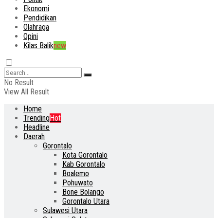
Ekonomi
Pendidikan
Olahraga
Opini
Kilas Balik
new
No Result
View All Result
Home
Trending
Hot
Headline
Daerah
Gorontalo
Kota Gorontalo
Kab Gorontalo
Boalemo
Pohuwato
Bone Bolango
Gorontalo Utara
Sulawesi Utara