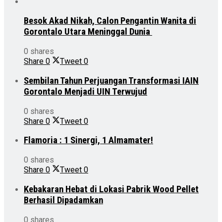
Besok Akad Nikah, Calon Pengantin Wanita di
Gorontalo Utara Meninggal Dunia
0 shares
Share
0
Tweet
0
Sembilan Tahun Perjuangan Transformasi IAIN
Gorontalo Menjadi UIN Terwujud
0 shares
Share
0
Tweet
0
Flamoria : 1 Sinergi, 1 Almamater!
0 shares
Share
0
Tweet
0
Kebakaran Hebat di Lokasi Pabrik Wood Pellet
Berhasil Dipadamkan
0 shares