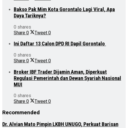
Bakso Pak Mim Kota Gorontalo Lagi Viral, Apa
Daya Tariknya?
0 shares
Share
0
Tweet
0
Ini Daftar 13 Calon DPD RI Dapil Gorontalo
0 shares
Share
0
Tweet
0
Broker IBF Trader Dijamin Aman, Diperkuat
Regulasi Pemerintah dan Dewan Syariah Nasional
MUI
0 shares
Share
0
Tweet
0
Recommended
Dr. Alvian Mato Pimpin LKBH UNUGO, Perkuat Barisan