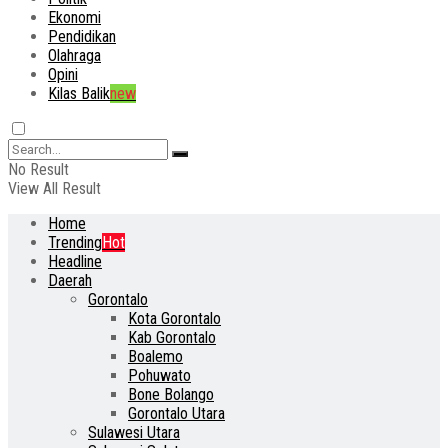
Ekonomi
Pendidikan
Olahraga
Opini
Kilas Balik
new
No Result
View All Result
Home
Trending
Hot
Headline
Daerah
Gorontalo
Kota Gorontalo
Kab Gorontalo
Boalemo
Pohuwato
Bone Bolango
Gorontalo Utara
Sulawesi Utara