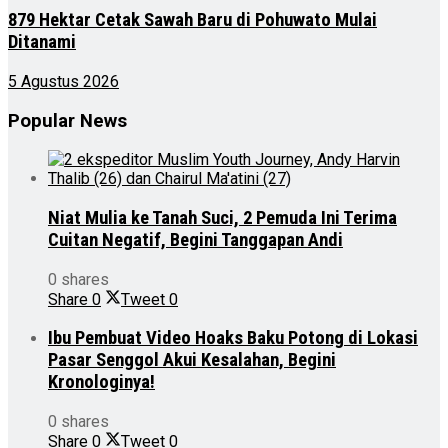
879 Hektar Cetak Sawah Baru di Pohuwato Mulai
Ditanami
5 Agustus 2026
Popular News
Niat Mulia ke Tanah Suci, 2 Pemuda Ini Terima
Cuitan Negatif, Begini Tanggapan Andi
0 shares
Share
0
Tweet
0
Ibu Pembuat Video Hoaks Baku Potong di Lokasi
Pasar Senggol Akui Kesalahan, Begini
Kronologinya!
0 shares
Share
0
Tweet
0