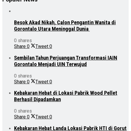
Besok Akad Nikah, Calon Pengantin Wanita di
Gorontalo Utara Meninggal Dunia
0 shares
Share
0
Tweet
0
Sembilan Tahun Perjuangan Transformasi IAIN
Gorontalo Menjadi UIN Terwujud
0 shares
Share
0
Tweet
0
Kebakaran Hebat di Lokasi Pabrik Wood Pellet
Berhasil Dipadamkan
0 shares
Share
0
Tweet
0
Kebakaran Hebat Landa Lokasi Pabrik HTI di Gorut