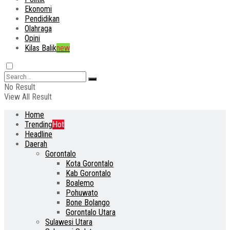
Ekonomi
Pendidikan
Olahraga
Opini
Kilas Balik
new
No Result
View All Result
Home
Trending
Hot
Headline
Daerah
Gorontalo
Kota Gorontalo
Kab Gorontalo
Boalemo
Pohuwato
Bone Bolango
Gorontalo Utara
Sulawesi Utara