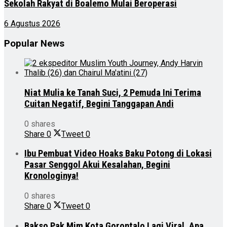
Sekolah Rakyat di Boalemo Mulai Beroperasi
6 Agustus 2026
Popular News
Niat Mulia ke Tanah Suci, 2 Pemuda Ini Terima
Cuitan Negatif, Begini Tanggapan Andi
0 shares
Share
0
Tweet
0
Ibu Pembuat Video Hoaks Baku Potong di Lokasi
Pasar Senggol Akui Kesalahan, Begini
Kronologinya!
0 shares
Share
0
Tweet
0
Bakso Pak Mim Kota Gorontalo Lagi Viral, Apa