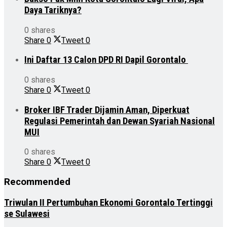
Daya Tariknya?
0 shares
Share
0
Tweet
0
Ini Daftar 13 Calon DPD RI Dapil Gorontalo
0 shares
Share
0
Tweet
0
Broker IBF Trader Dijamin Aman, Diperkuat
Regulasi Pemerintah dan Dewan Syariah Nasional
MUI
0 shares
Share
0
Tweet
0
Recommended
Triwulan II Pertumbuhan Ekonomi Gorontalo Tertinggi
se Sulawesi