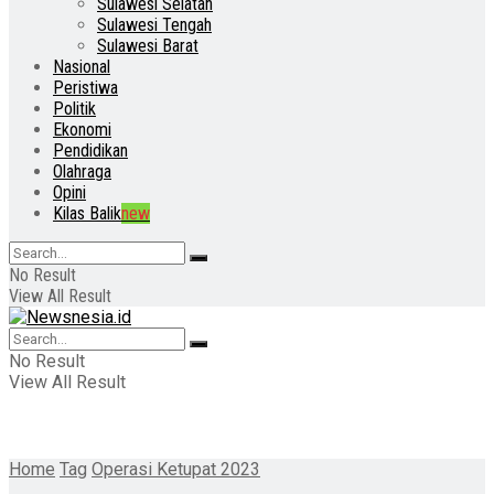
Sulawesi Selatan
Sulawesi Tengah
Sulawesi Barat
Nasional
Peristiwa
Politik
Ekonomi
Pendidikan
Olahraga
Opini
Kilas Balik
new
No Result
View All Result
No Result
View All Result
Home
Tag
Operasi Ketupat 2023