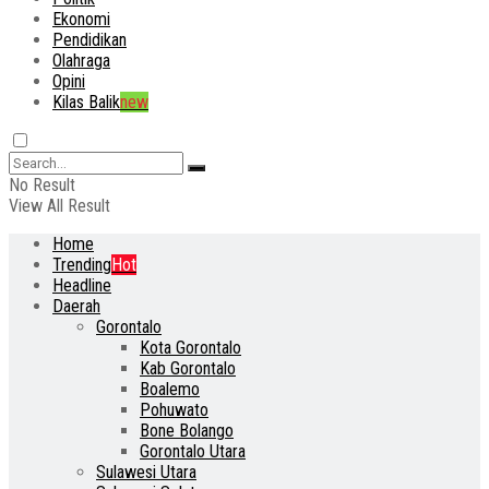
Ekonomi
Pendidikan
Olahraga
Opini
Kilas Balik
new
No Result
View All Result
Home
Trending
Hot
Headline
Daerah
Gorontalo
Kota Gorontalo
Kab Gorontalo
Boalemo
Pohuwato
Bone Bolango
Gorontalo Utara
Sulawesi Utara