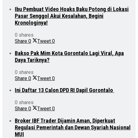
Ibu Pembuat Video Hoaks Baku Potong di Lokasi
Pasar Senggol Akui Kesalahan, Begini
Kronologinya!
0 shares
Share
0
Tweet
0
Bakso Pak Mim Kota Gorontalo Lagi Viral, Apa
Daya Tariknya?
0 shares
Share
0
Tweet
0
Ini Daftar 13 Calon DPD RI Dapil Gorontalo
0 shares
Share
0
Tweet
0
Broker IBF Trader Dijamin Aman, Diperkuat
Regulasi Pemerintah dan Dewan Syariah Nasional
MUI