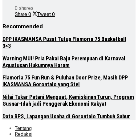
0 shares
Share
0
Tweet
0
Recommended
DPP IKASMANSA Pusat Tutup Flamoria 75 Basketball
3×3
Warning MUI! Pria Pakai Baju Perempuan di Karnaval
Agustusan Hukumnya Haram
Flamoria 75 Fun Run & Puluhan Door Prize, Masih DPP
IKASMANSA Gorontalo yang Stel
Nilai Tukar Petani Menguat, Kemiskinan Turun, Program
Gusnar-Idah jadi Penggerak Ekonomi Rakyat
Data BPS, Lapangan Usaha di Gorontalo Tumbuh Subur
Tentang
Redaksi