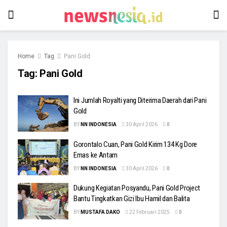
Home
Tag
Pani Gold
Tag:
Pani Gold
Ini Jumlah Royalti yang Diterima Daerah dari Pani
Gold
BY
NN INDONESIA
30 April 2026
0
Gorontalo Cuan, Pani Gold Kirim 134 Kg Dore
Emas ke Antam
BY
NN INDONESIA
30 April 2026
0
Dukung Kegiatan Posyandu, Pani Gold Project
Bantu Tingkatkan Gizi Ibu Hamil dan Balita
BY
MUSTAFA DAKO
22 Februari 2025
0