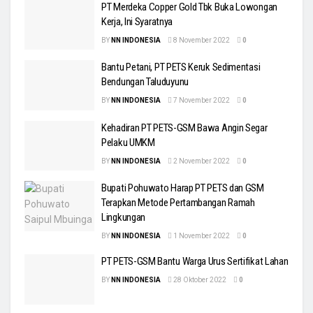
PT Merdeka Copper Gold Tbk Buka Lowongan
Kerja, Ini Syaratnya
BY
NN INDONESIA
8 November 2022
0
Bantu Petani, PT PETS Keruk Sedimentasi
Bendungan Taluduyunu
BY
NN INDONESIA
7 November 2022
0
Kehadiran PT PETS-GSM Bawa Angin Segar
Pelaku UMKM
BY
NN INDONESIA
2 November 2022
0
Bupati Pohuwato Harap PT PETS dan GSM
Terapkan Metode Pertambangan Ramah
Lingkungan
BY
NN INDONESIA
1 November 2022
0
PT PETS-GSM Bantu Warga Urus Sertifikat Lahan
BY
NN INDONESIA
28 Oktober 2022
0