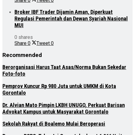
Share
0
Tweet
0
Broker IBF Trader Dijamin Aman, Diperkuat
Regulasi Pemerintah dan Dewan Syariah Nasional
MUI
0 shares
Share
0
Tweet
0
Recommended
Berorganisasi Harus Taat Asas/Norma Bukan Sekedar
Foto-foto
Pemprov Kuncur Rp 980 Juta untuk UMKM di Kota
Gorontalo
Dr. Alvian Mato Pimpin LKBH UNUGO, Perkuat Barisan
Advokat Kampus untuk Masyarakat Gorontalo
Sekolah Rakyat di Boalemo Mulai Beroperasi