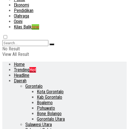
Ekonomi
Pendidikan
Olahraga
Opini
Kilas Balik
new
No Result
View All Result
Home
Trending
Hot
Headline
Daerah
Gorontalo
Kota Gorontalo
Kab Gorontalo
Boalemo
Pohuwato
Bone Bolango
Gorontalo Utara
Sulawesi Utara