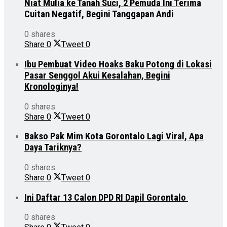
Niat Mulia ke Tanah Suci, 2 Pemuda Ini Terima
Cuitan Negatif, Begini Tanggapan Andi
0 shares
Share
0
Tweet
0
Ibu Pembuat Video Hoaks Baku Potong di Lokasi
Pasar Senggol Akui Kesalahan, Begini
Kronologinya!
0 shares
Share
0
Tweet
0
Bakso Pak Mim Kota Gorontalo Lagi Viral, Apa
Daya Tariknya?
0 shares
Share
0
Tweet
0
Ini Daftar 13 Calon DPD RI Dapil Gorontalo
0 shares