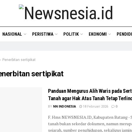
NASIONAL
PERISTIWA
POLITIK
EKONOMI
PENDID
Penerbitan sertipikat
nerbitan sertipikat
Panduan Mengurus Alih Waris pada Sert
Tanah agar Hak Atas Tanah Tetap Terlin
BY
NN INDONESIA
18 Februari 2026
0
F. Hms NEWSNESIA.ID, ​Kabupaten Batang - S
tanah bukan sekedar dokumen, namun merupa
sejarah, sumber penghidupan, sekaligus jamina