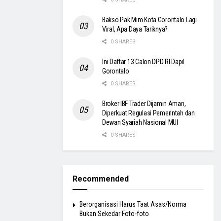
Bakso Pak Mim Kota Gorontalo Lagi
Viral, Apa Daya Tariknya?
0 SHARES
Ini Daftar 13 Calon DPD RI Dapil
Gorontalo
0 SHARES
Broker IBF Trader Dijamin Aman,
Diperkuat Regulasi Pemerintah dan
Dewan Syariah Nasional MUI
0 SHARES
Recommended
Berorganisasi Harus Taat Asas/Norma
Bukan Sekedar Foto-foto