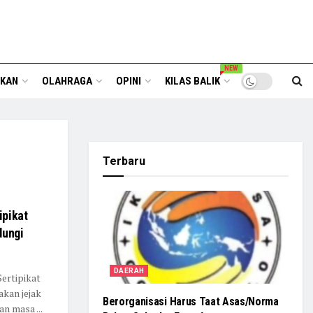
NEW
IKAN
OLAHRAGA
OPINI
KILAS BALIK
Terbaru
ipikat
dungi
DAERAH
ertipikat
kan jejak
Berorganisasi Harus Taat Asas/Norma
n masa ...