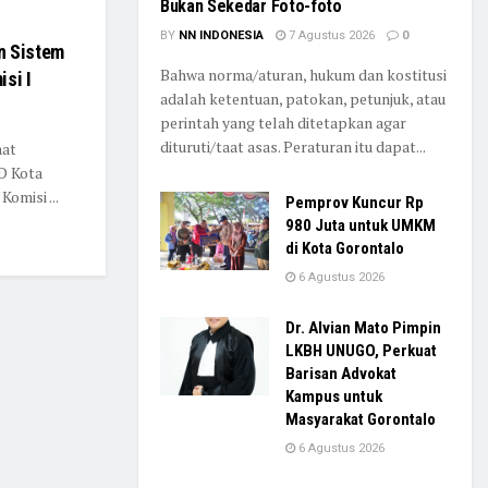
Bukan Sekedar Foto-foto
BY
NN INDONESIA
7 Agustus 2026
0
n Sistem
Bahwa norma/aturan, hukum dan kostitusi
isi I
adalah ketentuan, patokan, petunjuk, atau
perintah yang telah ditetapkan agar
dituruti/taat asas. Peraturan itu dapat...
aat
D Kota
omisi ...
Pemprov Kuncur Rp
980 Juta untuk UMKM
di Kota Gorontalo
6 Agustus 2026
Dr. Alvian Mato Pimpin
LKBH UNUGO, Perkuat
Barisan Advokat
Kampus untuk
Masyarakat Gorontalo
6 Agustus 2026