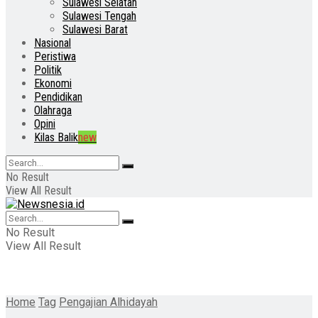
Sulawesi Selatan
Sulawesi Tengah
Sulawesi Barat
Nasional
Peristiwa
Politik
Ekonomi
Pendidikan
Olahraga
Opini
Kilas Balik
new
No Result
View All Result
No Result
View All Result
Home
Tag
Pengajian Alhidayah