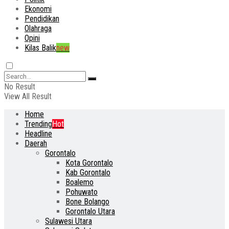
Ekonomi
Pendidikan
Olahraga
Opini
Kilas Balik
new
No Result
View All Result
Home
Trending
Hot
Headline
Daerah
Gorontalo
Kota Gorontalo
Kab Gorontalo
Boalemo
Pohuwato
Bone Bolango
Gorontalo Utara
Sulawesi Utara