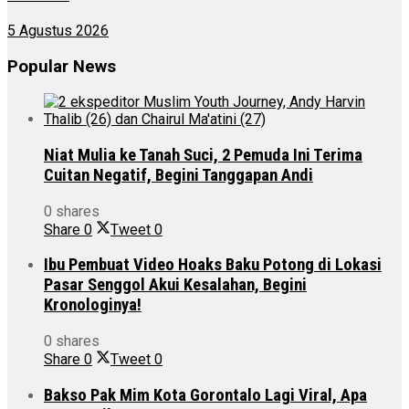
5 Agustus 2026
Popular News
Niat Mulia ke Tanah Suci, 2 Pemuda Ini Terima
Cuitan Negatif, Begini Tanggapan Andi
0 shares
Share
0
Tweet
0
Ibu Pembuat Video Hoaks Baku Potong di Lokasi
Pasar Senggol Akui Kesalahan, Begini
Kronologinya!
0 shares
Share
0
Tweet
0
Bakso Pak Mim Kota Gorontalo Lagi Viral, Apa