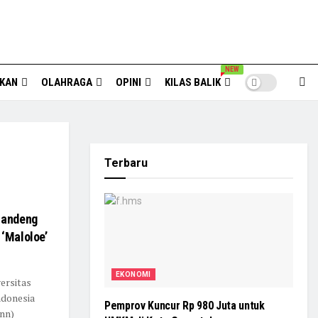
NEW
IKAN
OLAHRAGA
OPINI
KILAS BALIK
Terbaru
Gandeng
 ‘Maloloe’
EKONOMI
ersitas
ndonesia
Pemprov Kuncur Rp 980 Juta untuk
nn)