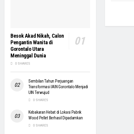
Besok Akad Nikah, Calon
Pengantin Wanita di
Gorontalo Utara
Meninggal Dunia
0 SHARES
Sembilan Tahun Perjuangan
Transformasi IAIN Gorontalo Menjadi
UIN Terwujud
0 SHARES
Kebakaran Hebat di Lokasi Pabrik
Wood Pellet Berhasil Dipadamkan
0 SHARES