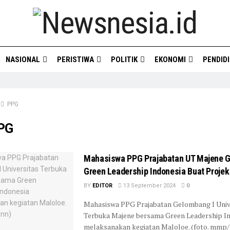
NASIONAL
PERISTIWA
POLITIK
EKONOMI
PENDID
PPG
PG
Mahasiswa PPG Prajabatan UT Majene 
Green Leadership Indonesia Buat Projek
BY
EDITOR
13 September 2024
0
Mahasiswa PPG Prajabatan Gelombang I Univ
Terbuka Majene bersama Green Leadership I
melaksanakan kegiatan Maloloe. (foto. mmp/