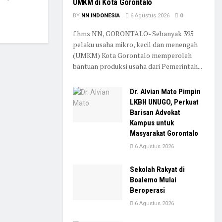
UMKM di Kota Gorontalo
BY
NN INDONESIA
6 Agustus 2026
0
f.hms NN, GORONTALO- Sebanyak 395
pelaku usaha mikro, kecil dan menengah
(UMKM) Kota Gorontalo memperoleh
bantuan produksi usaha dari Pemerintah...
Dr. Alvian Mato Pimpin
LKBH UNUGO, Perkuat
Barisan Advokat
Kampus untuk
Masyarakat Gorontalo
6 Agustus 2026
Sekolah Rakyat di
Boalemo Mulai
Beroperasi
6 Agustus 2026