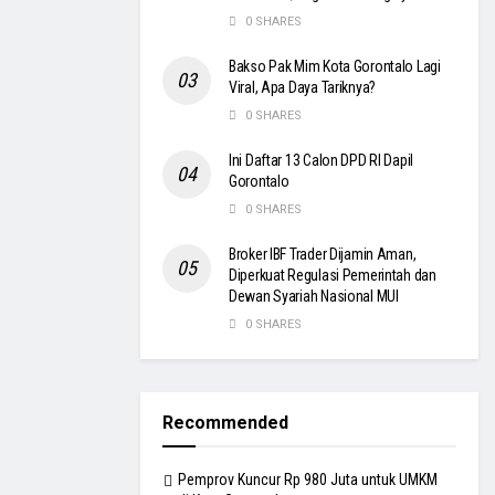
0 SHARES
Bakso Pak Mim Kota Gorontalo Lagi
Viral, Apa Daya Tariknya?
0 SHARES
Ini Daftar 13 Calon DPD RI Dapil
Gorontalo
0 SHARES
Broker IBF Trader Dijamin Aman,
Diperkuat Regulasi Pemerintah dan
Dewan Syariah Nasional MUI
0 SHARES
Recommended
Pemprov Kuncur Rp 980 Juta untuk UMKM