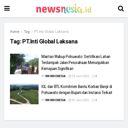
Home
Tag
PT.Inti Global Laksana
Tag:
PT.Inti Global Laksana
Mantan Wabup Pohuwato: Sertifikasi Lahan
Terdampak Jalan Perusahaan Menunjukkan
Kemajuan Signifikan
BY
NN INDONESIA
23 Juni 2026
0
IGL dan BTL Komitmen Bantu Korban Banjir di
Pohuwato dengan Bupati dan Instansi Terkait
BY
NN INDONESIA
25 Juni 2025
0