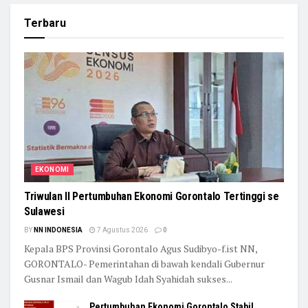
Terbaru
EKONOMI
Triwulan II Pertumbuhan Ekonomi Gorontalo Tertinggi se
Sulawesi
BY
NN INDONESIA
7 Agustus 2026
0
Kepala BPS Provinsi Gorontalo Agus Sudibyo-f.ist NN,
GORONTALO- Pemerintahan di bawah kendali Gubernur
Gusnar Ismail dan Wagub Idah Syahidah sukses...
Pertumbuhan Ekonomi Gorontalo Stabil