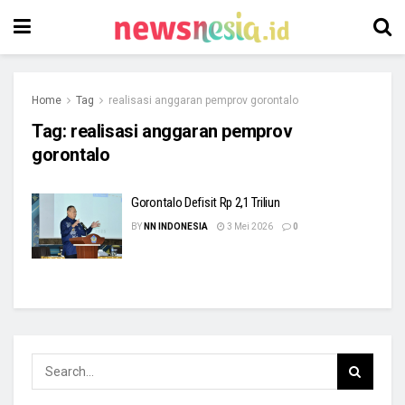
Home
Tag
realisasi anggaran pemprov gorontalo
Tag:
realisasi anggaran pemprov
gorontalo
Gorontalo Defisit Rp 2,1 Triliun
BY
NN INDONESIA
3 Mei 2026
0