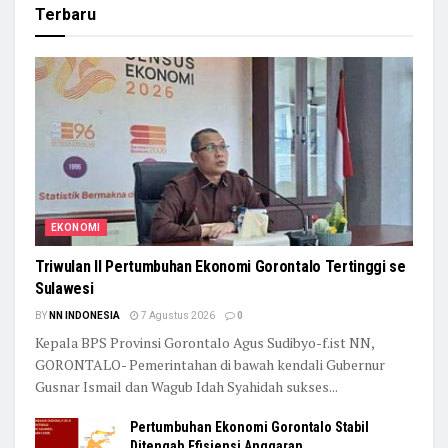
Terbaru
EKONOMI
Triwulan II Pertumbuhan Ekonomi Gorontalo Tertinggi se
Sulawesi
BY
NN INDONESIA
7 Agustus 2026
0
Kepala BPS Provinsi Gorontalo Agus Sudibyo-f.ist NN,
GORONTALO- Pemerintahan di bawah kendali Gubernur
Gusnar Ismail dan Wagub Idah Syahidah sukses...
Pertumbuhan Ekonomi Gorontalo Stabil
Ditengah Efisiensi Anggaran