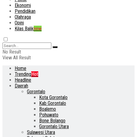
Ekonomi
Pendidikan
Olahraga
Opini
Kilas Balik
new
No Result
View All Result
Home
Trending
Hot
Headline
Daerah
Gorontalo
Kota Gorontalo
Kab Gorontalo
Boalemo
Pohuwato
Bone Bolango
Gorontalo Utara
Sulawesi Utara