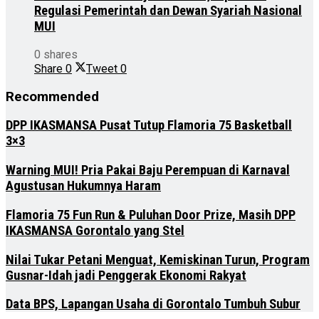
Regulasi Pemerintah dan Dewan Syariah Nasional
MUI
0 shares
Share
0
Tweet
0
Recommended
DPP IKASMANSA Pusat Tutup Flamoria 75 Basketball
3×3
Warning MUI! Pria Pakai Baju Perempuan di Karnaval
Agustusan Hukumnya Haram
Flamoria 75 Fun Run & Puluhan Door Prize, Masih DPP
IKASMANSA Gorontalo yang Stel
Nilai Tukar Petani Menguat, Kemiskinan Turun, Program
Gusnar-Idah jadi Penggerak Ekonomi Rakyat
Data BPS, Lapangan Usaha di Gorontalo Tumbuh Subur