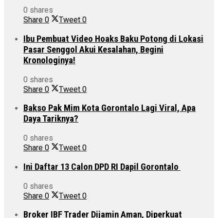
0 shares
Share
0
Tweet
0
Ibu Pembuat Video Hoaks Baku Potong di Lokasi
Pasar Senggol Akui Kesalahan, Begini
Kronologinya!
0 shares
Share
0
Tweet
0
Bakso Pak Mim Kota Gorontalo Lagi Viral, Apa
Daya Tariknya?
0 shares
Share
0
Tweet
0
Ini Daftar 13 Calon DPD RI Dapil Gorontalo
0 shares
Share
0
Tweet
0
Broker IBF Trader Dijamin Aman, Diperkuat