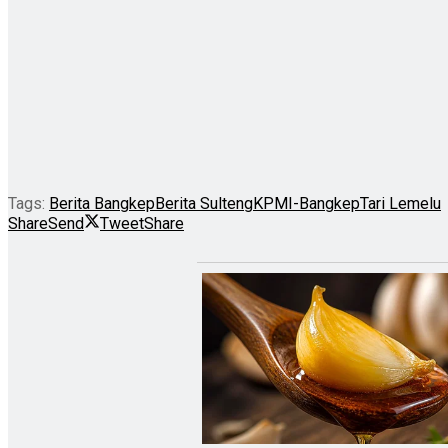
Tags:
Berita Bangkep
Berita Sulteng
KPMI-Bangkep
Tari Lemelu
Share
Send
Tweet
Share