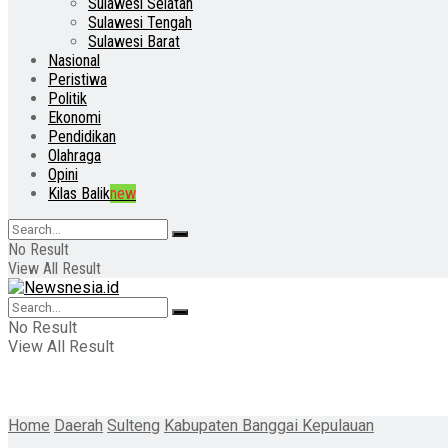
Sulawesi Selatan
Sulawesi Tengah
Sulawesi Barat
Nasional
Peristiwa
Politik
Ekonomi
Pendidikan
Olahraga
Opini
Kilas Balik
new
No Result
View All Result
No Result
View All Result
Home
Daerah
Sulteng
Kabupaten Banggai Kepulauan