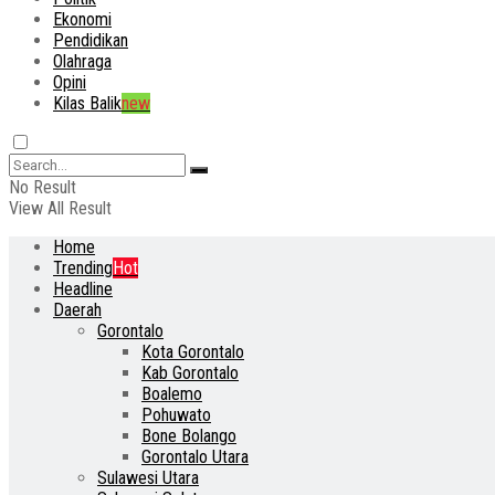
Ekonomi
Pendidikan
Olahraga
Opini
Kilas Balik
new
No Result
View All Result
Home
Trending
Hot
Headline
Daerah
Gorontalo
Kota Gorontalo
Kab Gorontalo
Boalemo
Pohuwato
Bone Bolango
Gorontalo Utara
Sulawesi Utara