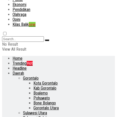
Ekonomi
Pendidikan
Olahraga
Opini
Kilas Balik
new
No Result
View All Result
Home
Trending
Hot
Headline
Daerah
Gorontalo
Kota Gorontalo
Kab Gorontalo
Boalemo
Pohuwato
Bone Bolango
Gorontalo Utara
Sulawesi Utara