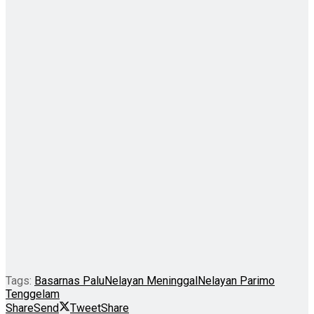
Tags:
Basarnas Palu
Nelayan Meninggal
Nelayan Parimo
Tenggelam
Share
Send
Tweet
Share