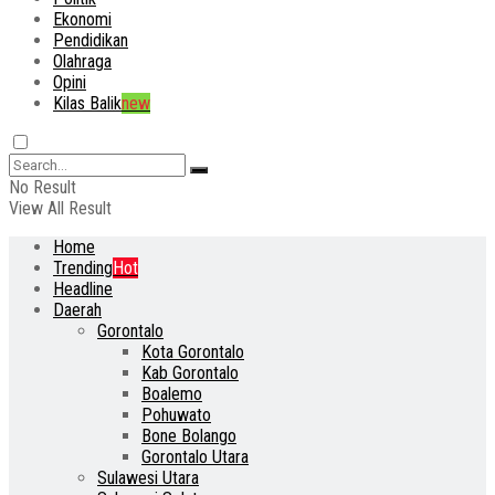
Ekonomi
Pendidikan
Olahraga
Opini
Kilas Balik
new
No Result
View All Result
Home
Trending
Hot
Headline
Daerah
Gorontalo
Kota Gorontalo
Kab Gorontalo
Boalemo
Pohuwato
Bone Bolango
Gorontalo Utara
Sulawesi Utara