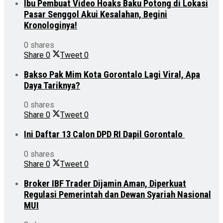
Ibu Pembuat Video Hoaks Baku Potong di Lokasi
Pasar Senggol Akui Kesalahan, Begini
Kronologinya!
0 shares
Share
0
Tweet
0
Bakso Pak Mim Kota Gorontalo Lagi Viral, Apa
Daya Tariknya?
0 shares
Share
0
Tweet
0
Ini Daftar 13 Calon DPD RI Dapil Gorontalo
0 shares
Share
0
Tweet
0
Broker IBF Trader Dijamin Aman, Diperkuat
Regulasi Pemerintah dan Dewan Syariah Nasional
MUI