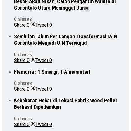
Besok Akad Nikah, Calon Pengantin Wanita di
Gorontalo Utara Meninggal Dunia
0 shares
Share
0
Tweet
0
Sembilan Tahun Perjuangan Transformasi IAIN
Gorontalo Menjadi UIN Terwujud
0 shares
Share
0
Tweet
0
Flamoria : 1 Sinergi, 1 Almamater!
0 shares
Share
0
Tweet
0
Kebakaran Hebat di Lokasi Pabrik Wood Pellet
Berhasil Dipadamkan
0 shares
Share
0
Tweet
0