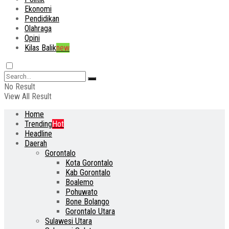
Ekonomi
Pendidikan
Olahraga
Opini
Kilas Balik
new
No Result
View All Result
Home
Trending
Hot
Headline
Daerah
Gorontalo
Kota Gorontalo
Kab Gorontalo
Boalemo
Pohuwato
Bone Bolango
Gorontalo Utara
Sulawesi Utara